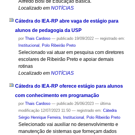
Alfredo Bosi de Educação Básica.
Localizado em
NOTÍCIAS
Cátedra do IEA-RP abre vaga de estágio para
alunos de pedagogia da USP
por
Thais Cardoso
—
publicado
19/09/2022
— registrado em:
Institucional
,
Polo Ribeirão Preto
Selecionado vai atuar em pesquisa com diretores
escolares de Ribeirão Preto e apoiar demais
rotinas
Localizado em
NOTÍCIAS
Cátedra do IEA-RP oferece estágio para alunos
com conhecimento em programação
por
Thais Cardoso
—
publicado
26/06/2023
—
última
modificação
12/07/2023 11:50
— registrado em:
Cátedra
Sérgio Henrique Ferreira
,
Institucional
,
Polo Ribeirão Preto
Selecionado vai auxiliar no desenvolvimento e
manutenção de sistemas que forneçam dados