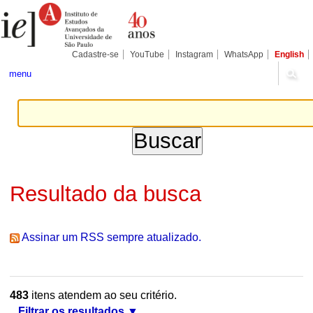
Ir
Ferramentas
Seções
para
Pessoais
o
conteúdo.
|
Cadastre-se
YouTube
Instagram
WhatsApp
English
Ir
para
menu
a
navegação
Resultado da busca
Assinar um RSS sempre atualizado.
483
itens atendem ao seu critério.
Filtrar os resultados