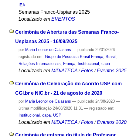
IEA
Semanas Franco-Uspianas 2025
Localizado em
EVENTOS
Cerimônia de Abertura das Semanas Franco-
Uspianas 2025 - 16/09/2025
por
Maria Leonor de Calasans
—
publicado
29/01/2026
—
registrado em:
Grupo de Pesquisa Brasil-França
,
Brasil
,
Relações Internacionais
,
França
,
Institucional
,
capa
Localizado em
MIDIATECA
/
Fotos
/
Eventos 2025
Cerimônia de Celebração do Acordo USP com
CGI.br e NIC.br - 21 de agosto de 2020
por
Maria Leonor de Calasans
—
publicado
24/08/2020
—
última modificação
24/08/2020 11:31
— registrado em:
Institucional
,
capa
,
USP
Localizado em
MIDIATECA
/
Fotos
/
Eventos 2020
Cerimônia de entrega do título de Professor