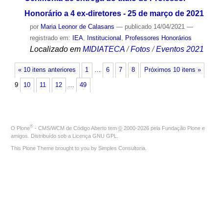
Honorário a 4 ex-diretores - 25 de março de 2021
por
Maria Leonor de Calasans
—
publicado
14/04/2021
—
registrado em:
IEA
,
Institucional
,
Professores Honorários
Localizado em
MIDIATECA
/
Fotos
/
Eventos 2021
« 10 itens anteriores
1
…
6
7
8
Próximos 10 itens »
9
10
11
12
…
49
®
O
Plone
- CMS/WCM de Código Aberto
tem
©
2000-2026 pela
Fundação Plone
e
amigos. Distribuído sob a
Licença GNU GPL
.
This Plone Theme brought to you by
Simples Consultoria
.