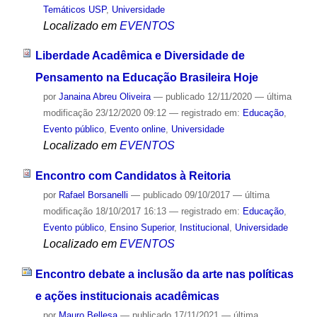
Temáticos USP
,
Universidade
Localizado em
EVENTOS
Liberdade Acadêmica e Diversidade de
Pensamento na Educação Brasileira Hoje
por
Janaina Abreu Oliveira
—
publicado
12/11/2020
—
última
modificação
23/12/2020 09:12
— registrado em:
Educação
,
Evento público
,
Evento online
,
Universidade
Localizado em
EVENTOS
Encontro com Candidatos à Reitoria
por
Rafael Borsanelli
—
publicado
09/10/2017
—
última
modificação
18/10/2017 16:13
— registrado em:
Educação
,
Evento público
,
Ensino Superior
,
Institucional
,
Universidade
Localizado em
EVENTOS
Encontro debate a inclusão da arte nas políticas
e ações institucionais acadêmicas
por
Mauro Bellesa
—
publicado
17/11/2021
—
última