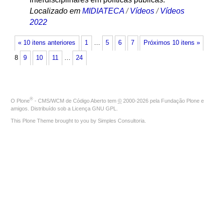
Localizado em
MIDIATECA
/
Vídeos
/
Vídeos
2022
« 10 itens anteriores
1
…
5
6
7
Próximos 10 itens »
8
9
10
11
…
24
®
O
Plone
- CMS/WCM de Código Aberto
tem
©
2000-2026 pela
Fundação Plone
e
amigos. Distribuído sob a
Licença GNU GPL
.
This Plone Theme brought to you by
Simples Consultoria
.