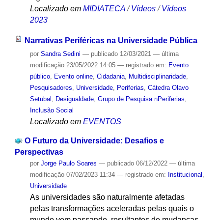
Localizado em
MIDIATECA
/
Vídeos
/
Vídeos
2023
Narrativas Periféricas na Universidade Pública
por
Sandra Sedini
—
publicado
12/03/2021
—
última
modificação
23/05/2022 14:05
— registrado em:
Evento
público
,
Evento online
,
Cidadania
,
Multidisciplinaridade
,
Pesquisadores
,
Universidade
,
Periferias
,
Cátedra Olavo
Setubal
,
Desigualdade
,
Grupo de Pesquisa nPeriferias
,
Inclusão Social
Localizado em
EVENTOS
O Futuro da Universidade: Desafios e
Perspectivas
por
Jorge Paulo Soares
—
publicado
06/12/2022
—
última
modificação
07/02/2023 11:34
— registrado em:
Institucional
,
Universidade
As universidades são naturalmente afetadas
pelas transformações aceleradas pelas quais o
mundo vem passando, resultantes de mudanças