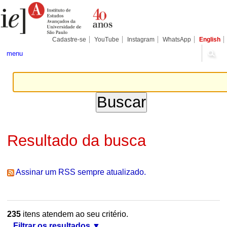
Ir
Ferramentas
Seções
para
Pessoais
o
conteúdo.
|
Cadastre-se
YouTube
Instagram
WhatsApp
English
Ir
para
menu
a
navegação
Resultado da busca
Assinar um RSS sempre atualizado.
235
itens atendem ao seu critério.
Filtrar os resultados