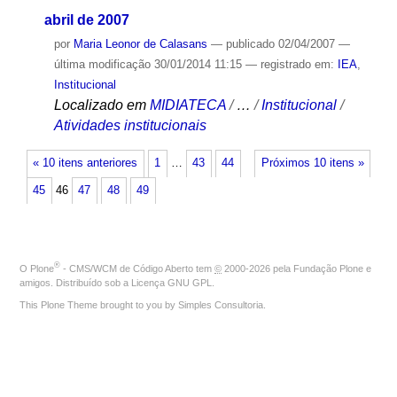
abril de 2007
por
Maria Leonor de Calasans
—
publicado
02/04/2007
—
última modificação
30/01/2014 11:15
— registrado em:
IEA
,
Institucional
Localizado em
MIDIATECA
/
…
/
Institucional
/
Atividades institucionais
« 10 itens anteriores
1
…
43
44
Próximos 10 itens »
45
46
47
48
49
®
O
Plone
- CMS/WCM de Código Aberto
tem
©
2000-2026 pela
Fundação Plone
e
amigos. Distribuído sob a
Licença GNU GPL
.
This Plone Theme brought to you by
Simples Consultoria
.