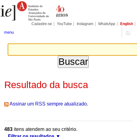
Ir
Ferramentas
Seções
para
Pessoais
o
conteúdo.
|
Cadastre-se
YouTube
Instagram
WhatsApp
English
Ir
para
menu
a
navegação
Resultado da busca
Assinar um RSS sempre atualizado.
483
itens atendem ao seu critério.
Filtrar os resultados