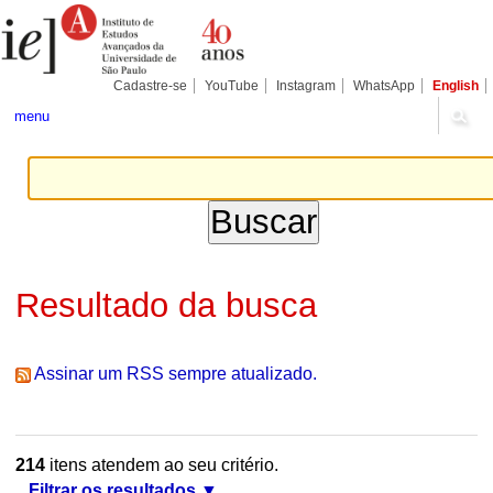
Ir
Ferramentas
Seções
para
Pessoais
o
conteúdo.
|
Cadastre-se
YouTube
Instagram
WhatsApp
English
Ir
para
menu
a
navegação
Resultado da busca
Assinar um RSS sempre atualizado.
214
itens atendem ao seu critério.
Filtrar os resultados