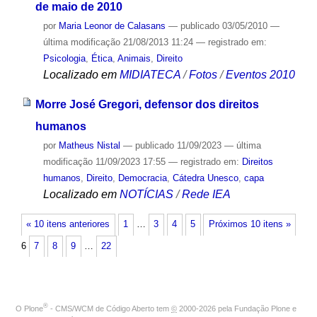
de maio de 2010
por
Maria Leonor de Calasans
—
publicado
03/05/2010
—
última modificação
21/08/2013 11:24
— registrado em:
Psicologia
,
Ética
,
Animais
,
Direito
Localizado em
MIDIATECA
/
Fotos
/
Eventos 2010
Morre José Gregori, defensor dos direitos
humanos
por
Matheus Nistal
—
publicado
11/09/2023
—
última
modificação
11/09/2023 17:55
— registrado em:
Direitos
humanos
,
Direito
,
Democracia
,
Cátedra Unesco
,
capa
Localizado em
NOTÍCIAS
/
Rede IEA
« 10 itens anteriores
1
…
3
4
5
Próximos 10 itens »
6
7
8
9
…
22
®
O
Plone
- CMS/WCM de Código Aberto
tem
©
2000-2026 pela
Fundação Plone
e