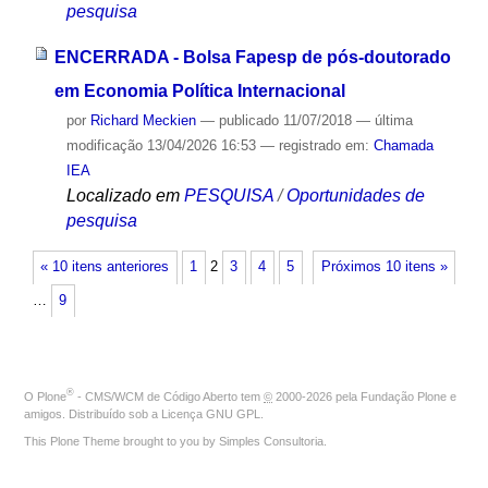
pesquisa
ENCERRADA - Bolsa Fapesp de pós-doutorado
em Economia Política Internacional
por
Richard Meckien
—
publicado
11/07/2018
—
última
modificação
13/04/2026 16:53
— registrado em:
Chamada
IEA
Localizado em
PESQUISA
/
Oportunidades de
pesquisa
« 10 itens anteriores
1
2
3
4
5
Próximos 10 itens »
…
9
®
O
Plone
- CMS/WCM de Código Aberto
tem
©
2000-2026 pela
Fundação Plone
e
amigos. Distribuído sob a
Licença GNU GPL
.
This Plone Theme brought to you by
Simples Consultoria
.