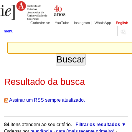
Ir
Ferramentas
Seções
para
Pessoais
o
conteúdo.
|
Cadastre-se
YouTube
Instagram
WhatsApp
English
Ir
para
menu
a
navegação
Resultado da busca
Assinar um RSS sempre atualizado.
84
itens atendem ao seu critério.
Filtrar os resultados
Ordenar por
relevância
·
data (mais recente primeiro)
·