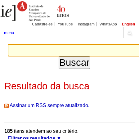
Ir
Ferramentas
Seções
para
Pessoais
o
conteúdo.
|
Cadastre-se
YouTube
Instagram
WhatsApp
English
Ir
para
menu
a
navegação
Resultado da busca
Assinar um RSS sempre atualizado.
185
itens atendem ao seu critério.
Filtrar os resultados