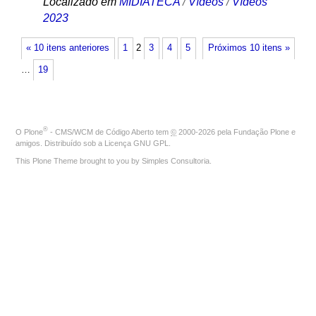
Localizado em
MIDIATECA
/
Vídeos
/
Vídeos
2023
« 10 itens anteriores
1
2
3
4
5
Próximos 10 itens »
…
19
®
O
Plone
- CMS/WCM de Código Aberto
tem
©
2000-2026 pela
Fundação Plone
e
amigos. Distribuído sob a
Licença GNU GPL
.
This Plone Theme brought to you by
Simples Consultoria
.