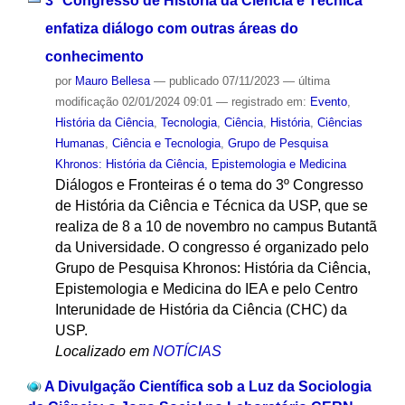
3º Congresso de História da Ciência e Técnica
enfatiza diálogo com outras áreas do
conhecimento
por
Mauro Bellesa
—
publicado
07/11/2023
—
última
modificação
02/01/2024 09:01
— registrado em:
Evento
,
História da Ciência
,
Tecnologia
,
Ciência
,
História
,
Ciências
Humanas
,
Ciência e Tecnologia
,
Grupo de Pesquisa
Khronos: História da Ciência, Epistemologia e Medicina
Diálogos e Fronteiras é o tema do 3º Congresso
de História da Ciência e Técnica da USP, que se
realiza de 8 a 10 de novembro no campus Butantã
da Universidade. O congresso é organizado pelo
Grupo de Pesquisa Khronos: História da Ciência,
Epistemologia e Medicina do IEA e pelo Centro
Interunidade de História da Ciência (CHC) da
USP.
Localizado em
NOTÍCIAS
A Divulgação Científica sob a Luz da Sociologia