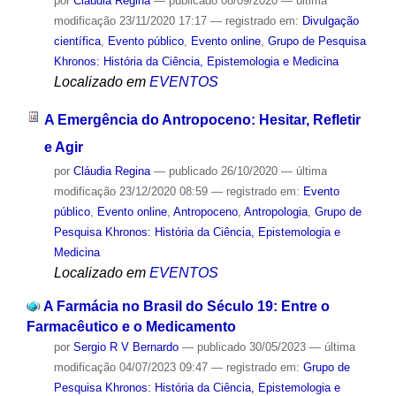
por
Cláudia Regina
—
publicado
08/09/2020
—
última
modificação
23/11/2020 17:17
— registrado em:
Divulgação
científica
,
Evento público
,
Evento online
,
Grupo de Pesquisa
Khronos: História da Ciência, Epistemologia e Medicina
Localizado em
EVENTOS
A Emergência do Antropoceno: Hesitar, Refletir
e Agir
por
Cláudia Regina
—
publicado
26/10/2020
—
última
modificação
23/12/2020 08:59
— registrado em:
Evento
público
,
Evento online
,
Antropoceno
,
Antropologia
,
Grupo de
Pesquisa Khronos: História da Ciência, Epistemologia e
Medicina
Localizado em
EVENTOS
A Farmácia no Brasil do Século 19: Entre o
Farmacêutico e o Medicamento
por
Sergio R V Bernardo
—
publicado
30/05/2023
—
última
modificação
04/07/2023 09:47
— registrado em:
Grupo de
Pesquisa Khronos: História da Ciência, Epistemologia e