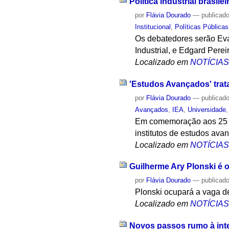
Política industrial brasile
por
Flávia Dourado
—
publicad
Institucional
,
Políticas Públicas
Os debatedores serão Eva
Industrial, e Edgard Perei
Localizado em
NOTÍCIA
'Estudos Avançados' trat
por
Flávia Dourado
—
publicad
Avançados
,
IEA
,
Universidade
Em comemoração aos 25 an
institutos de estudos ava
Localizado em
NOTÍCIA
Guilherme Ary Plonski é 
por
Flávia Dourado
—
publicad
Plonski ocupará a vaga d
Localizado em
NOTÍCIA
Novos passos rumo à int