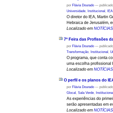
por
Flávia Dourado
—
publicad
Universidade
,
Institucional
,
IEA
O diretor do IEA, Martin 
Hebraica de Jerusalém, em
Localizado em
NOTÍCIA
7ª Feira das Profissões 
por
Flávia Dourado
—
publicad
Transformação
,
Institucional
,
U
O programa, que conta com
uma escolha profissional
Localizado em
NOTÍCIA
O perfil e os planos do 
por
Flávia Dourado
—
publicad
Glocal
,
Sala Verde
,
Instituciona
As experiências do prime
serão apresentadas em eve
Localizado em
NOTÍCIA