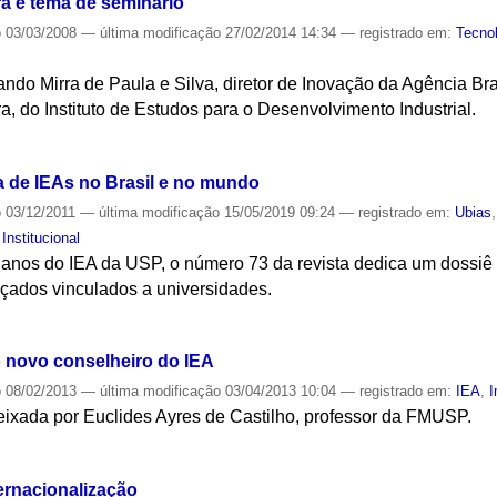
ira é tema de seminário
o
03/03/2008
—
última modificação
27/02/2014 14:34
— registrado em:
Tecno
ndo Mirra de Paula e Silva, diretor de Inovação da Agência Br
ra, do Instituto de Estudos para o Desenvolvimento Industrial.
S
a de IEAs no Brasil e no mundo
o
03/12/2011
—
última modificação
15/05/2019 09:24
— registrado em:
Ubias
,
Institucional
os do IEA da USP, o número 73 da revista dedica um dossiê a
nçados vinculados a universidades.
S
o novo conselheiro do IEA
o
08/02/2013
—
última modificação
03/04/2013 10:04
— registrado em:
IEA
,
I
eixada por Euclides Ayres de Castilho, professor da FMUSP.
S
ernacionalização