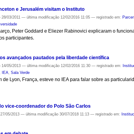
nceton e Jerusalém visitam o Instituto
o
28/03/2011
—
última modificação
12/02/2016 11:05
— registrado em:
Parcer
iversidade
rço, Peter Goddard e Eliezer Rabinovici explicaram o funciona
s participantes.
S
os avançados pautados pela liberdade científica
o
14/05/2013
—
última modificação
12/02/2016 11:30
— registrado em:
Instit
,
IEA
,
Sala Verde
 de Lyon, França, esteve no IEA para falar sobre as particular
S
do vice-coordenador do Polo São Carlos
27/05/2013
—
última modificação
30/07/2018 11:13
— registrado em:
Institu
S
as em debate