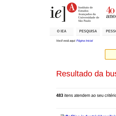
Ir
Ferramentas
Seções
para
Pessoais
o
conteúdo.
|
Ir
para
a
O IEA
PESQUISA
PESS
navegação
Você está aqui:
Página Inicial
Resultado da bu
483
itens atendem ao seu critéri