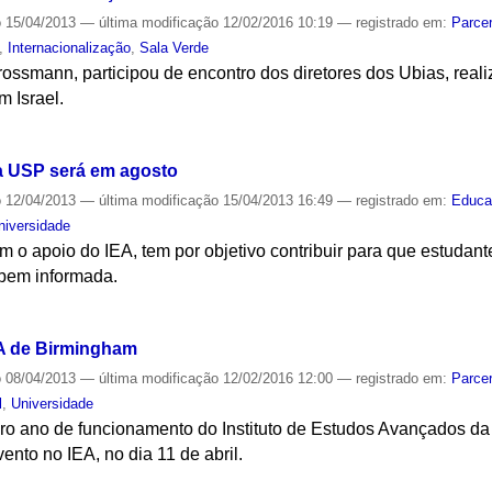
o
15/04/2013
—
última modificação
12/02/2016 10:19
— registrado em:
Parcer
,
Internacionalização
,
Sala Verde
Grossmann, participou de encontro dos diretores dos Ubias, rea
 Israel.
S
da USP será em agosto
o
12/04/2013
—
última modificação
15/04/2013 16:49
— registrado em:
Educa
niversidade
 o apoio do IEA, tem por objetivo contribuir para que estudan
 bem informada.
S
IEA de Birmingham
o
08/04/2013
—
última modificação
12/02/2016 12:00
— registrado em:
Parcer
l
,
Universidade
iro ano de funcionamento do Instituto de Estudos Avançados d
nto no IEA, no dia 11 de abril.
S