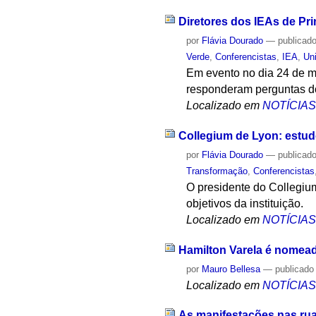
Diretores dos IEAs de Pri
por
Flávia Dourado
—
publicad
Verde
,
Conferencistas
,
IEA
,
Un
Em evento no dia 24 de ma
responderam perguntas do
Localizado em
NOTÍCIA
Collegium de Lyon: estud
por
Flávia Dourado
—
publicad
Transformação
,
Conferencistas
O presidente do Collegium
objetivos da instituição.
Localizado em
NOTÍCIA
Hamilton Varela é nomea
por
Mauro Bellesa
—
publicado
Localizado em
NOTÍCIA
As manifestações nas ru