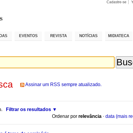
Cadastre-se
Busca
Busca
Avançad
OAS
EVENTOS
REVISTA
NOTÍCIAS
MIDIATECA
sca
Assinar um RSS sempre atualizado.
o.
Filtrar os resultados
Ordenar por
relevância
·
data (mais re