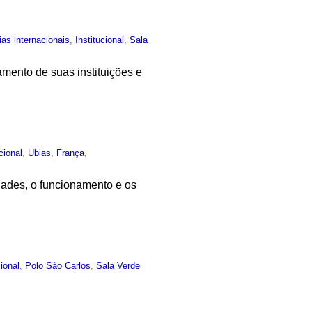
ias internacionais
,
Institucional
,
Sala
mento de suas instituições e
ucional
,
Ubias
,
França
,
idades, o funcionamento e os
cional
,
Polo São Carlos
,
Sala Verde