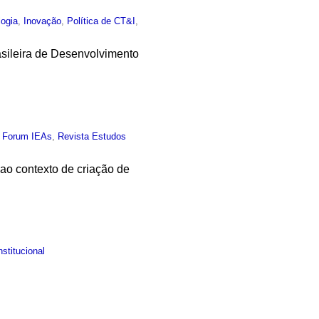
logia
,
Inovação
,
Política de CT&I
,
asileira de Desenvolvimento
,
Forum IEAs
,
Revista Estudos
o contexto de criação de
nstitucional