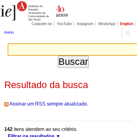
Ir
Ferramentas
Seções
para
Pessoais
o
conteúdo.
|
Cadastre-se
YouTube
Instagram
WhatsApp
English
Ir
para
menu
a
navegação
Resultado da busca
Assinar um RSS sempre atualizado.
142
itens atendem ao seu critério.
Filtrar os resultados