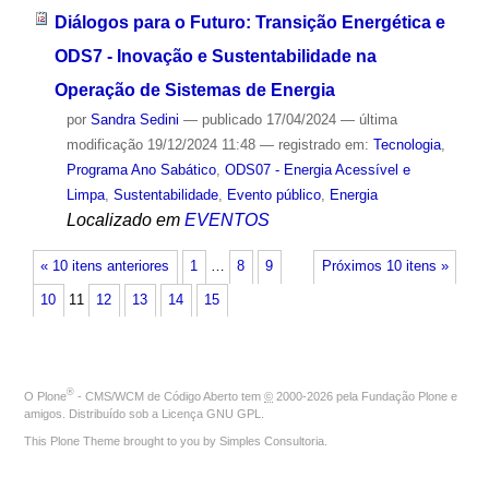
Diálogos para o Futuro: Transição Energética e
ODS7 - Inovação e Sustentabilidade na
Operação de Sistemas de Energia
por
Sandra Sedini
—
publicado
17/04/2024
—
última
modificação
19/12/2024 11:48
— registrado em:
Tecnologia
,
Programa Ano Sabático
,
ODS07 - Energia Acessível e
Limpa
,
Sustentabilidade
,
Evento público
,
Energia
Localizado em
EVENTOS
« 10 itens anteriores
1
…
8
9
Próximos 10 itens »
10
11
12
13
14
15
®
O
Plone
- CMS/WCM de Código Aberto
tem
©
2000-2026 pela
Fundação Plone
e
amigos. Distribuído sob a
Licença GNU GPL
.
This Plone Theme brought to you by
Simples Consultoria
.