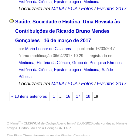
História da Ciência, Epistemologia e Medicina
Localizado em
MIDIATECA
/
Fotos
/
Eventos 2017
Saúde, Sociedade e História: Uma Revisita às
Contribuições de Ricardo Bruno Mendes
Gonçalves - 16 de março de 2017
por
Maria Leonor de Calasans
—
publicado
16/03/2017
—
última modificação
06/04/2017 10:29
— registrado em:
Medicina
,
História da Ciência
,
Grupo de Pesquisa Khronos:
História da Ciência, Epistemologia e Medicina
,
Saúde
Pública
Localizado em
MIDIATECA
/
Fotos
/
Eventos 2017
« 10 itens anteriores
1
…
16
17
18
19
®
O
Plone
- CMS/WCM de Código Aberto
tem
©
2000-2026 pela
Fundação Plone
e
amigos. Distribuído sob a
Licença GNU GPL
.
This Plone Theme brought to you by
Simples Consultoria
.