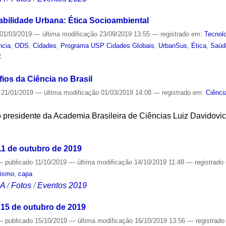
abilidade Urbana: Ética Socioambiental
01/03/2019
—
última modificação
23/09/2019 13:55
— registrado em:
Tecnol
ncia
,
ODS
,
Cidades
,
Programa USP Cidades Globais
,
UrbanSus
,
Ética
,
Saúd
S
ios da Ciência no Brasil
21/01/2019
—
última modificação
01/03/2019 14:08
— registrado em:
Ciênci
o presidente da Academia Brasileira de Ciências Luiz Davidovi
S
1 de outubro de 2019
—
publicado
11/10/2019
—
última modificação
14/10/2019 11:48
— registrado
lismo
,
capa
CA
/
Fotos
/
Eventos 2019
 15 de outubro de 2019
—
publicado
15/10/2019
—
última modificação
16/10/2019 13:56
— registrad