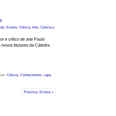
o
ção
,
Evento
,
Ciência
,
Arte
,
Ciência e
r e crítico de arte Paulo
novos titulares da Cátedra
o em:
Ciência
,
Conhecimento
,
capa
Próximos 10 itens »