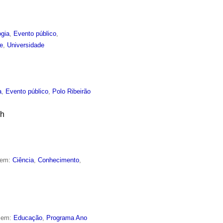
ogia
,
Evento público
,
e
,
Universidade
a
,
Evento público
,
Polo Ribeirão
ch
 em:
Ciência
,
Conhecimento
,
o em:
Educação
,
Programa Ano