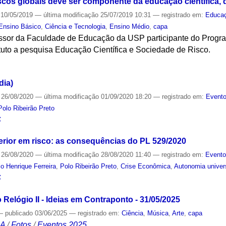
scos globais deve ser componente da educação científica, 
10/05/2019
—
última modificação
25/07/2019 10:31
— registrado em:
Educa
Ensino Básico
,
Ciência e Tecnologia
,
Ensino Médio
,
capa
fessor da Faculdade de Educação da USP participante do Prog
tuto a pesquisa Educação Científica e Sociedade de Risco.
S
dia)
26/08/2020
—
última modificação
01/09/2020 18:20
— registrado em:
Evento
Polo Ribeirão Preto
S
erior em risco: as consequências do PL 529/2020
26/08/2020
—
última modificação
28/08/2020 11:40
— registrado em:
Evento
o Henrique Ferreira
,
Polo Ribeirão Preto
,
Crise Econômica
,
Autonomia univers
S
Relógio II - Ideias em Contraponto - 31/05/2025
—
publicado
03/06/2025
— registrado em:
Ciência
,
Música
,
Arte
,
capa
CA
/
Fotos
/
Eventos 2025