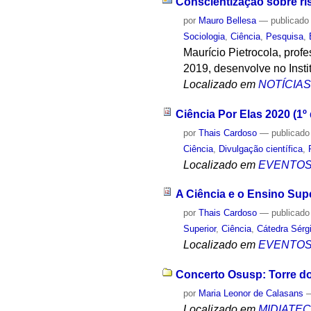
Conscientização sobre ri
por
Mauro Bellesa
—
publicado
Sociologia
,
Ciência
,
Pesquisa
,
Maurício Pietrocola, pro
2019, desenvolve no Insti
Localizado em
NOTÍCIA
Ciência Por Elas 2020 (1º 
por
Thais Cardoso
—
publicado
Ciência
,
Divulgação científica
,
Localizado em
EVENTO
A Ciência e o Ensino Sup
por
Thais Cardoso
—
publicado
Superior
,
Ciência
,
Cátedra Sérgi
Localizado em
EVENTO
Concerto Osusp: Torre do 
por
Maria Leonor de Calasans
Localizado em
MIDIATE