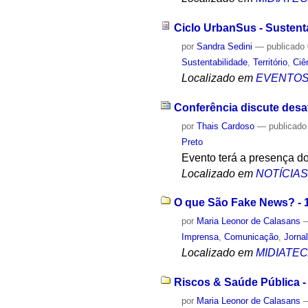
Ciclo UrbanSus - Sustent
por
Sandra Sedini
—
publicado
Sustentabilidade
,
Território
,
Ciê
Localizado em
EVENTO
Conferência discute desaf
por
Thais Cardoso
—
publicado
Preto
Evento terá a presença d
Localizado em
NOTÍCIA
O que São Fake News? - 1
por
Maria Leonor de Calasans
Imprensa
,
Comunicação
,
Jorna
Localizado em
MIDIATE
Riscos & Saúde Pública -
por
Maria Leonor de Calasans