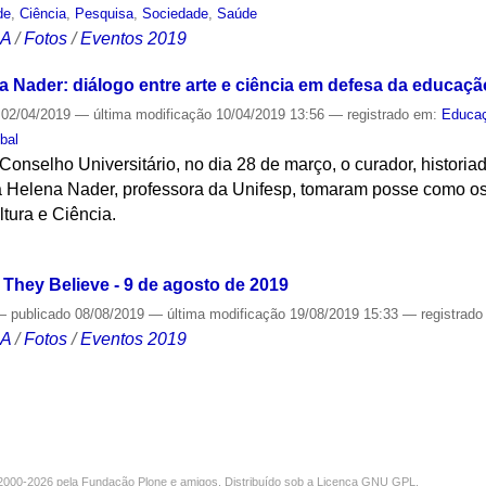
de
,
Ciência
,
Pesquisa
,
Sociedade
,
Saúde
CA
/
Fotos
/
Eventos 2019
a Nader: diálogo entre arte e ciência em defesa da educaçã
02/04/2019
—
última modificação
10/04/2019 13:56
— registrado em:
Educa
bal
nselho Universitário, no dia 28 de março, o curador, historiado
a Helena Nader, professora da Unifesp, tomaram posse como os 
ltura e Ciência.
S
They Believe - 9 de agosto de 2019
—
publicado
08/08/2019
—
última modificação
19/08/2019 15:33
— registrad
CA
/
Fotos
/
Eventos 2019
000-2026 pela
Fundação Plone
e amigos. Distribuído sob a
Licença GNU GPL
.