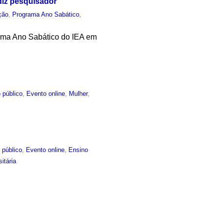
diz pesquisador
ção
,
Programa Ano Sabático
,
rama Ano Sabático do IEA em
 público
,
Evento online
,
Mulher
,
 público
,
Evento online
,
Ensino
itária