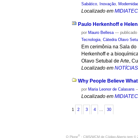
Sabático
,
Inovação
,
Modernida
Localizado em
MIDIATE
Paulo Herkenhoff e Helen
por
Mauro Bellesa
—
publicado
Tecnologia
,
Cátedra Olavo Setu
Em cerimônia na Sala do Co
Herkenhoff e a bioquímic
Olavo Setubal de Arte, Cu
Localizado em
NOTÍCIA
Why People Believe What 
por
Maria Leonor de Calasans
Localizado em
MIDIATE
1
2
3
4
…
30
®
O
Plone
- CMS/WCM de Código Aberto
tem
©
2