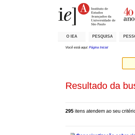
Ir
Ferramentas
Seções
para
Pessoais
o
conteúdo.
|
Ir
para
a
O IEA
PESQUISA
PESS
navegação
Você está aqui:
Página Inicial
Resultado da bu
295
itens atendem ao seu critéri