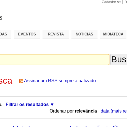
Cadastre-se
Busca
Busca
Avançad
OAS
EVENTOS
REVISTA
NOTÍCIAS
MIDIATECA
sca
Assinar um RSS sempre atualizado.
o.
Filtrar os resultados
Ordenar por
relevância
·
data (mais re