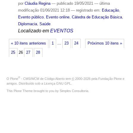
por
Cláudia Regina
—
publicado
19/05/2021
—
última
modificação
01/06/2021 12:18
— registrado em:
Educação
,
Evento público
,
Evento online
,
Cátedra de Educação Básica
,
Diplomacia
,
Saúde
Localizado em
EVENTOS
« 10 itens anteriores
1
…
23
24
Próximos 10 itens »
25
26
27
28
®
O
Plone
- CMS/WCM de Código Aberto
tem
©
2000-2026 pela
Fundação Plone
e
amigos. Distribuído sob a
Licença GNU GPL
.
This Plone Theme brought to you by
Simples Consultoria
.