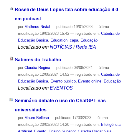
Roseli de Deus Lopes fala sobre educação 4.0
em podcast
por
Matheus Nistal
—
publicado
19/01/2023
—
última
modificação
19/01/2023 15:42
— registrado em:
Cátedra de
Educação Básica
,
Education
,
capa
,
Educação
Localizado em
NOTÍCIAS
/
Rede IEA
Saberes do Trabalho
por
Cláudia Regina
—
publicado
08/08/2024
—
última
modificação
12/08/2024 14:52
— registrado em:
Cátedra de
Educação Básica
,
Evento público
,
Evento online
,
Educação
Localizado em
EVENTOS
Seminário debate o uso do ChatGPT nas
universidades
por
Mauro Bellesa
—
publicado
17/03/2023
—
última
modificação
20/03/2023 14:20
— registrado em:
Inteligência
Artificial
,
Evento
,
Ensino Superior
,
Cátedra Oscar Sala
,