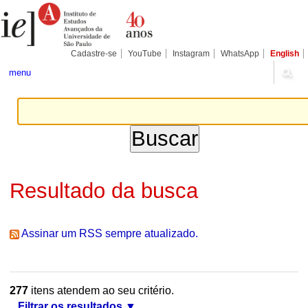
Ir
Ferramentas
Seções
para
Pessoais
o
conteúdo.
|
Cadastre-se
YouTube
Instagram
WhatsApp
English
Ir
para
menu
a
navegação
Resultado da busca
Assinar um RSS sempre atualizado.
277
itens atendem ao seu critério.
Filtrar os resultados