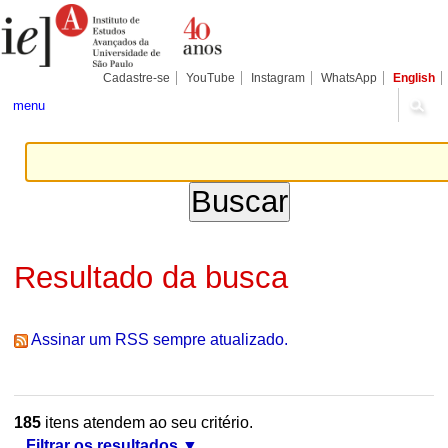
Ir
Ferramentas
Seções
para
Pessoais
o
conteúdo.
|
Cadastre-se
YouTube
Instagram
WhatsApp
English
Ir
para
menu
a
navegação
Resultado da busca
Assinar um RSS sempre atualizado.
185
itens atendem ao seu critério.
Filtrar os resultados