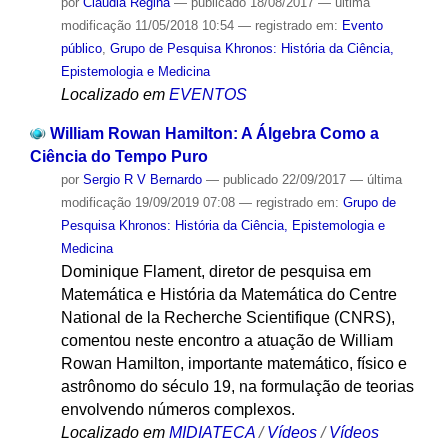
por
Cláudia Regina
—
publicado
18/08/2017
—
última
modificação
11/05/2018 10:54
— registrado em:
Evento
público
,
Grupo de Pesquisa Khronos: História da Ciência,
Epistemologia e Medicina
Localizado em
EVENTOS
William Rowan Hamilton: A Álgebra Como a
Ciência do Tempo Puro
por
Sergio R V Bernardo
—
publicado
22/09/2017
—
última
modificação
19/09/2019 07:08
— registrado em:
Grupo de
Pesquisa Khronos: História da Ciência, Epistemologia e
Medicina
Dominique Flament, diretor de pesquisa em
Matemática e História da Matemática do Centre
National de la Recherche Scientifique (CNRS),
comentou neste encontro a atuação de William
Rowan Hamilton, importante matemático, físico e
astrônomo do século 19, na formulação de teorias
envolvendo números complexos.
Localizado em
MIDIATECA
/
Vídeos
/
Vídeos