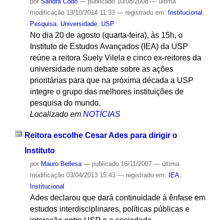
por
Sandra Codo
—
publicado
10/08/2008
—
última
modificação
13/10/2014 11:33
— registrado em:
Institucional
,
Pesquisa
,
Universidade
,
USP
No dia 20 de agosto (quarta-feira), às 15h, o
Instituto de Estudos Avançados (IEA) da USP
reúne a reitora Suely Vilela e cinco ex-reitores da
universidade num debate sobre as ações
prioritárias para que na próxima década a USP
integre o grupo das melhores instituições de
pesquisa do mundo.
Localizado em
NOTÍCIAS
Reitora escolhe Cesar Ades para dirigir o
Instituto
por
Mauro Bellesa
—
publicado
16/11/2007
—
última
modificação
03/04/2013 15:43
— registrado em:
IEA
,
Institucional
Ades declarou que dará continuidade à ênfase em
estudos interdisciplinares, políticas públicas e