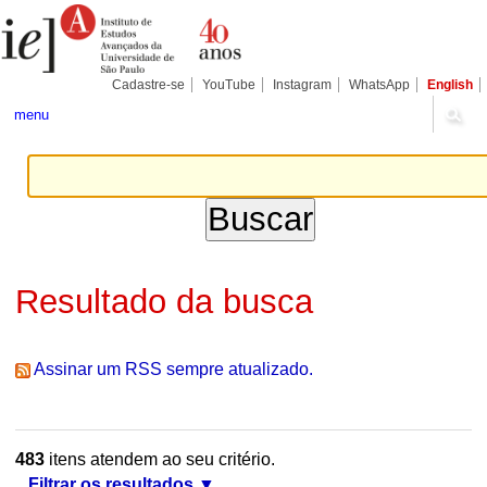
Ir
Ferramentas
Seções
para
Pessoais
o
conteúdo.
|
Cadastre-se
YouTube
Instagram
WhatsApp
English
Ir
para
menu
a
navegação
Resultado da busca
Assinar um RSS sempre atualizado.
483
itens atendem ao seu critério.
Filtrar os resultados