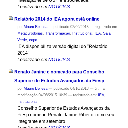
interação entre USP e a sociedade.
Localizado em
NOTÍCIAS
Relatório 2014 do IEA agora está online
por
Mauro Bellesa
—
publicado
02/09/2015
— registrado em:
Metacurodorias
,
Transformação
,
Institucional
,
IEA
,
Sala
Verde
,
capa
IEA disponibiliza versão digital do "Relatório
2014".
Localizado em
NOTÍCIAS
Renato Janine é nomeado para Conselho
Superior de Estudos Avançados da Fiesp
por
Mauro Bellesa
—
publicado
04/10/2013
—
última
modificação
04/08/2015 10:39
— registrado em:
IEA
,
Institucional
Conselho Superior de Estudos Avançados da
Fiesp nomeou Renato Janine Ribeiro como seu
integrante em setembro
Localizado em
NOTÍCIAS