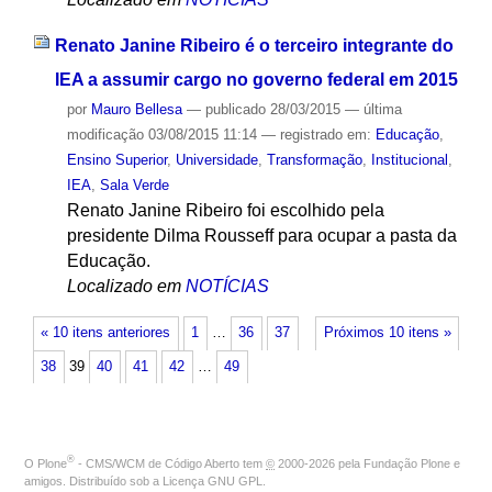
Renato Janine Ribeiro é o terceiro integrante do
IEA a assumir cargo no governo federal em 2015
por
Mauro Bellesa
—
publicado
28/03/2015
—
última
modificação
03/08/2015 11:14
— registrado em:
Educação
,
Ensino Superior
,
Universidade
,
Transformação
,
Institucional
,
IEA
,
Sala Verde
Renato Janine Ribeiro foi escolhido pela
presidente Dilma Rousseff para ocupar a pasta da
Educação.
Localizado em
NOTÍCIAS
« 10 itens anteriores
1
…
36
37
Próximos 10 itens »
38
39
40
41
42
…
49
®
O
Plone
- CMS/WCM de Código Aberto
tem
©
2000-2026 pela
Fundação Plone
e
amigos. Distribuído sob a
Licença GNU GPL
.