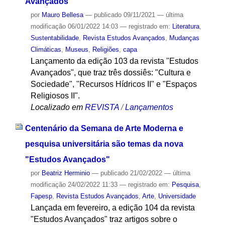
Avançados'
por
Mauro Bellesa
—
publicado
09/11/2021
—
última
modificação
06/01/2022 14:03
— registrado em:
Literatura
,
Sustentabilidade
,
Revista Estudos Avançados
,
Mudanças
Climáticas
,
Museus
,
Religiões
,
capa
Lançamento da edição 103 da revista "Estudos
Avançados", que traz três dossiês: "Cultura e
Sociedade", "Recursos Hídricos II" e "Espaços
Religiosos II".
Localizado em
REVISTA
/
Lançamentos
Centenário da Semana de Arte Moderna e
pesquisa universitária são temas da nova
"Estudos Avançados"
por
Beatriz Herminio
—
publicado
21/02/2022
—
última
modificação
24/02/2022 11:33
— registrado em:
Pesquisa
,
Fapesp
,
Revista Estudos Avançados
,
Arte
,
Universidade
Lançada em fevereiro, a edição 104 da revista
"Estudos Avançados" traz artigos sobre o