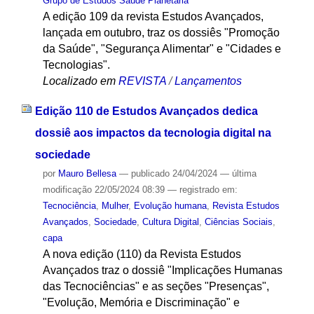
Grupo de Estudos Saúde Planetária
A edição 109 da revista Estudos Avançados,
lançada em outubro, traz os dossiês "Promoção
da Saúde", "Segurança Alimentar" e "Cidades e
Tecnologias".
Localizado em
REVISTA
/
Lançamentos
Edição 110 de Estudos Avançados dedica
dossiê aos impactos da tecnologia digital na
sociedade
por
Mauro Bellesa
—
publicado
24/04/2024
—
última
modificação
22/05/2024 08:39
— registrado em:
Tecnociência
,
Mulher
,
Evolução humana
,
Revista Estudos
Avançados
,
Sociedade
,
Cultura Digital
,
Ciências Sociais
,
capa
A nova edição (110) da Revista Estudos
Avançados traz o dossiê "Implicações Humanas
das Tecnociências" e as seções "Presenças",
"Evolução, Memória e Discriminação" e