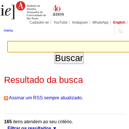
Ir
Ferramentas
Seções
para
Pessoais
o
conteúdo.
|
Cadastre-se
YouTube
Instagram
WhatsApp
English
Ir
para
menu
a
navegação
Resultado da busca
Assinar um RSS sempre atualizado.
165
itens atendem ao seu critério.
Filtrar os resultados