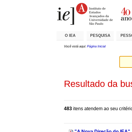
Ir
Ferramentas
Seções
para
Pessoais
o
conteúdo.
|
Ir
para
a
O IEA
PESQUISA
PESS
navegação
Você está aqui:
Página Inicial
Resultado da bu
483
itens atendem ao seu critéri
"A Nova Direção do IEA"