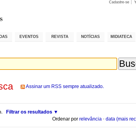
Cadastre-se
Busca
Busca
Avançad
OAS
EVENTOS
REVISTA
NOTÍCIAS
MIDIATECA
sca
Assinar um RSS sempre atualizado.
o.
Filtrar os resultados
Ordenar por
relevância
·
data (mais rec