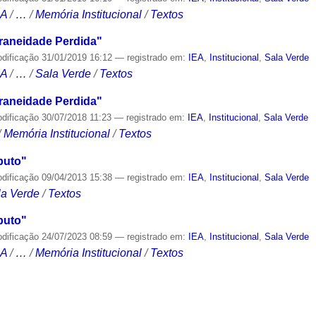
CA
/
…
/
Memória Institucional
/
Textos
aneidade Perdida"
odificação
31/01/2019 16:12
— registrado em:
IEA
,
Institucional
,
Sala Verde
CA
/
…
/
Sala Verde
/
Textos
aneidade Perdida"
odificação
30/07/2018 11:23
— registrado em:
IEA
,
Institucional
,
Sala Verde
/
Memória Institucional
/
Textos
puto"
odificação
09/04/2013 15:38
— registrado em:
IEA
,
Institucional
,
Sala Verde
la Verde
/
Textos
puto"
odificação
24/07/2023 08:59
— registrado em:
IEA
,
Institucional
,
Sala Verde
CA
/
…
/
Memória Institucional
/
Textos