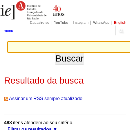
Ir
Ferramentas
Seções
para
Pessoais
o
conteúdo.
|
Cadastre-se
YouTube
Instagram
WhatsApp
English
Ir
para
menu
a
navegação
Resultado da busca
Assinar um RSS sempre atualizado.
483
itens atendem ao seu critério.
Filtrar os resultados