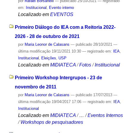
por
Rafael Borsanelli
—
publicado
25/10/2021
— registrado
em:
Institucional
,
Evento interno
Localizado em
EVENTOS
Primeiro Diálogo do IEA com a Reitoria 2022-
2026 - 28 de outubro de 2021
por
Maria Leonor de Calasans
—
publicado
28/10/2021
—
última modificação
19/11/2021 10:30
— registrado em:
IEA
,
Institucional
,
Eleições
,
USP
Localizado em
MIDIATECA
/
Fotos
/
Institucional
Primeiro Workshop Intergrupos - 23 de
novembro de 2011
por
Maria Leonor de Calasans
—
publicado
17/07/2013
—
última modificação
19/04/2017 17:06
— registrado em:
IEA
,
Institucional
Localizado em
MIDIATECA
/
…
/
Eventos Internos
/
Workshops de pesquisadores