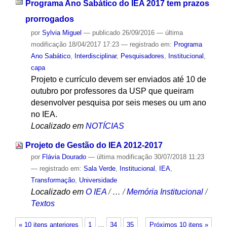
Programa Ano Sabático do IEA 2017 tem prazos
prorrogados
por
Sylvia Miguel
—
publicado
26/09/2016
—
última
modificação
18/04/2017 17:23
— registrado em:
Programa
Ano Sabático
,
Interdisciplinar
,
Pesquisadores
,
Institucional
,
capa
Projeto e currículo devem ser enviados até 10 de
outubro por professores da USP que queiram
desenvolver pesquisa por seis meses ou um ano
no IEA.
Localizado em
NOTÍCIAS
Projeto de Gestão do IEA 2012-2017
por
Flávia Dourado
—
última modificação
30/07/2018 11:23
— registrado em:
Sala Verde
,
Institucional
,
IEA
,
Transformação
,
Universidade
Localizado em
O IEA
/
…
/
Memória Institucional
/
Textos
« 10 itens anteriores
1
…
34
35
Próximos 10 itens »