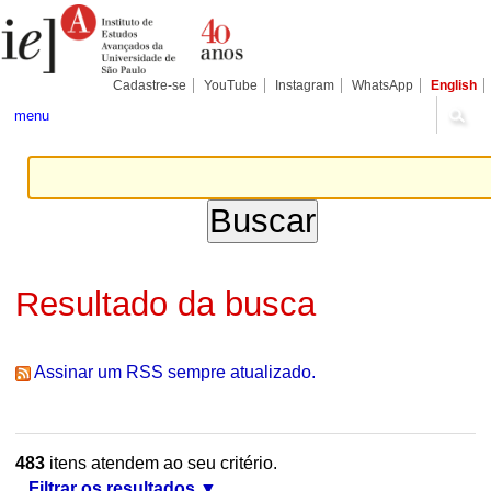
Ir
Ferramentas
Seções
para
Pessoais
o
conteúdo.
|
Cadastre-se
YouTube
Instagram
WhatsApp
English
Ir
para
menu
a
navegação
Resultado da busca
Assinar um RSS sempre atualizado.
483
itens atendem ao seu critério.
Filtrar os resultados