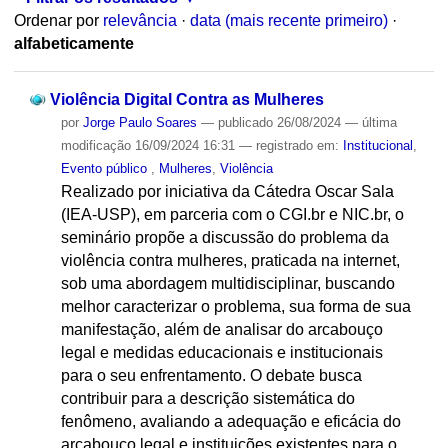
Ordenar por
relevância
·
data (mais recente primeiro)
·
alfabeticamente
Violência Digital Contra as Mulheres
por
Jorge Paulo Soares
—
publicado
26/08/2024
—
última
modificação
16/09/2024 16:31
— registrado em:
Institucional
,
Evento público
,
Mulheres
,
Violência
Realizado por iniciativa da Cátedra Oscar Sala
(IEA-USP), em parceria com o CGI.br e NIC.br, o
seminário propõe a discussão do problema da
violência contra mulheres, praticada na internet,
sob uma abordagem multidisciplinar, buscando
melhor caracterizar o problema, sua forma de sua
manifestação, além de analisar do arcabouço
legal e medidas educacionais e institucionais
para o seu enfrentamento. O debate busca
contribuir para a descrição sistemática do
fenômeno, avaliando a adequação e eficácia do
arcabouço legal e instituições existentes para o