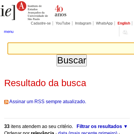
Ir
Ferramentas
Seções
para
Pessoais
o
conteúdo.
|
Cadastre-se
YouTube
Instagram
WhatsApp
English
Ir
para
menu
a
navegação
Resultado da busca
Assinar um RSS sempre atualizado.
33
itens atendem ao seu critério.
Filtrar os resultados
Ordenar por
relevância
·
data (mais recente primeiro)
·