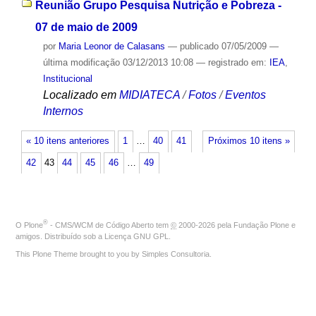
Reunião Grupo Pesquisa Nutrição e Pobreza -
07 de maio de 2009
por
Maria Leonor de Calasans
—
publicado
07/05/2009
—
última modificação
03/12/2013 10:08
— registrado em:
IEA
,
Institucional
Localizado em
MIDIATECA
/
Fotos
/
Eventos
Internos
« 10 itens anteriores
1
…
40
41
Próximos 10 itens »
42
43
44
45
46
…
49
®
O
Plone
- CMS/WCM de Código Aberto
tem
©
2000-2026 pela
Fundação Plone
e
amigos. Distribuído sob a
Licença GNU GPL
.
This Plone Theme brought to you by
Simples Consultoria
.