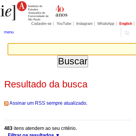
Ir
Ferramentas
Seções
para
Pessoais
o
conteúdo.
|
Cadastre-se
YouTube
Instagram
WhatsApp
English
Ir
para
menu
a
navegação
Resultado da busca
Assinar um RSS sempre atualizado.
483
itens atendem ao seu critério.
Filtrar os resultados