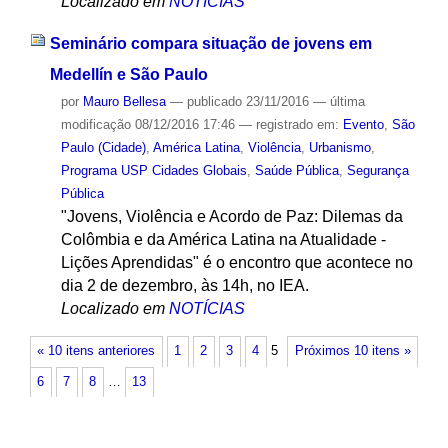
Localizado em
NOTÍCIAS
Seminário compara situação de jovens em
Medellín e São Paulo
por
Mauro Bellesa
—
publicado
23/11/2016
—
última
modificação
08/12/2016 17:46
— registrado em:
Evento
,
São
Paulo (Cidade)
,
América Latina
,
Violência
,
Urbanismo
,
Programa USP Cidades Globais
,
Saúde Pública
,
Segurança
Pública
"Jovens, Violência e Acordo de Paz: Dilemas da
Colômbia e da América Latina na Atualidade -
Lições Aprendidas" é o encontro que acontece no
dia 2 de dezembro, às 14h, no IEA.
Localizado em
NOTÍCIAS
« 10 itens anteriores
1
2
3
4
5
Próximos 10 itens »
6
7
8
…
13