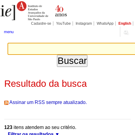
Ir
Ferramentas
Seções
para
Pessoais
o
conteúdo.
|
Cadastre-se
YouTube
Instagram
WhatsApp
English
Ir
para
menu
a
navegação
Resultado da busca
Assinar um RSS sempre atualizado.
123
itens atendem ao seu critério.
Filtrar os resultados