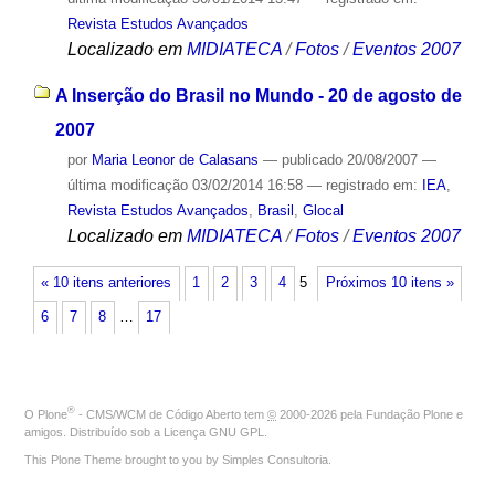
Revista Estudos Avançados
Localizado em
MIDIATECA
/
Fotos
/
Eventos 2007
A Inserção do Brasil no Mundo - 20 de agosto de
2007
por
Maria Leonor de Calasans
—
publicado
20/08/2007
—
última modificação
03/02/2014 16:58
— registrado em:
IEA
,
Revista Estudos Avançados
,
Brasil
,
Glocal
Localizado em
MIDIATECA
/
Fotos
/
Eventos 2007
« 10 itens anteriores
1
2
3
4
5
Próximos 10 itens »
6
7
8
…
17
®
O
Plone
- CMS/WCM de Código Aberto
tem
©
2000-2026 pela
Fundação Plone
e
amigos. Distribuído sob a
Licença GNU GPL
.
This Plone Theme brought to you by
Simples Consultoria
.