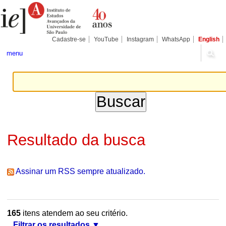
Ir
Ferramentas
Seções
para
Pessoais
o
conteúdo.
|
Cadastre-se
YouTube
Instagram
WhatsApp
English
Ir
para
menu
a
navegação
Resultado da busca
Assinar um RSS sempre atualizado.
165
itens atendem ao seu critério.
Filtrar os resultados