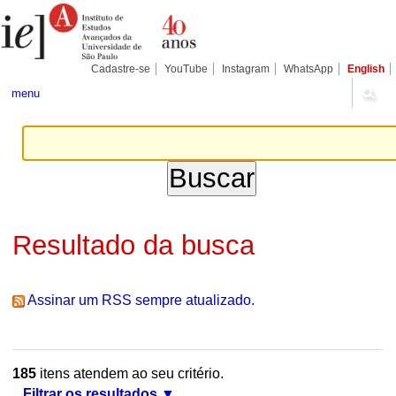
Ir
Ferramentas
Seções
para
Pessoais
o
conteúdo.
|
Cadastre-se
YouTube
Instagram
WhatsApp
English
Ir
para
menu
a
navegação
Resultado da busca
Assinar um RSS sempre atualizado.
185
itens atendem ao seu critério.
Filtrar os resultados