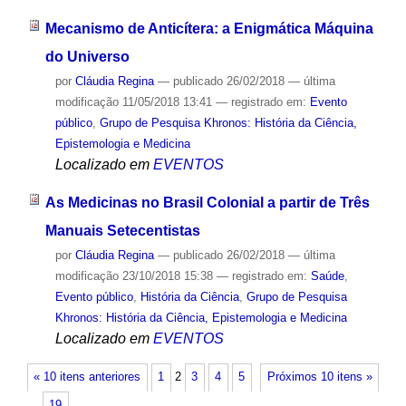
Mecanismo de Anticítera: a Enigmática Máquina
do Universo
por
Cláudia Regina
—
publicado
26/02/2018
—
última
modificação
11/05/2018 13:41
— registrado em:
Evento
público
,
Grupo de Pesquisa Khronos: História da Ciência,
Epistemologia e Medicina
Localizado em
EVENTOS
As Medicinas no Brasil Colonial a partir de Três
Manuais Setecentistas
por
Cláudia Regina
—
publicado
26/02/2018
—
última
modificação
23/10/2018 15:38
— registrado em:
Saúde
,
Evento público
,
História da Ciência
,
Grupo de Pesquisa
Khronos: História da Ciência, Epistemologia e Medicina
Localizado em
EVENTOS
« 10 itens anteriores
1
2
3
4
5
Próximos 10 itens »
…
19