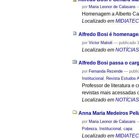
por
Maria Leonor de Calasans
Homenagem a Alberto Carv
Localizado em
MIDIATE
Alfredo Bosi é homenage
por
Victor Matioli
—
publicado
1
Localizado em
NOTÍCIA
Alfredo Bosi passa o car
por
Fernanda Rezende
—
publi
Institucional
,
Revista Estudos 
Professor de literatura e 
revistas mais acessadas 
Localizado em
NOTÍCIA
Anna Maria Medeiros Pel
por
Maria Leonor de Calasans
Pobreza
,
Institucional
,
capa
Localizado em
MIDIATE