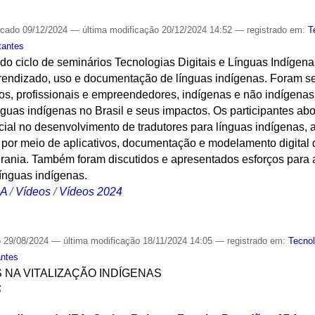
icado
09/12/2024
—
última modificação
20/12/2024 14:52
— registrado em:
T
tantes
o do ciclo de seminários Tecnologias Digitais e Línguas Indígen
aprendizado, uso e documentação de línguas indígenas. Foram s
s, profissionais e empreendedores, indígenas e não indígenas
ínguas indígenas no Brasil e seus impactos. Os participantes a
ificial no desenvolvimento de tradutores para línguas indígenas,
 por meio de aplicativos, documentação e modelamento digital 
rania. Também foram discutidos e apresentados esforços para a
línguas indígenas.
CA
/
Vídeos
/
Vídeos 2024
o
29/08/2024
—
última modificação
18/11/2024 14:05
— registrado em:
Tecnol
antes
S NA VITALIZAÇÃO INDÍGENAS
S