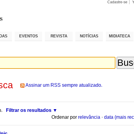
Cadastre-se
Busca
Busca
Avançad
OAS
EVENTOS
REVISTA
NOTÍCIAS
MIDIATECA
sca
Assinar um RSS sempre atualizado.
o.
Filtrar os resultados
Ordenar por
relevância
·
data (mais rec
lnic