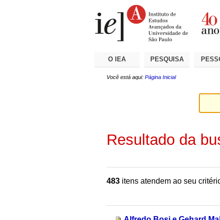
Ir
Ferramentas
Seções
para
Pessoais
o
conteúdo.
|
Ir
para
a
O IEA
PESQUISA
PESS
navegação
Você está aqui:
Página Inicial
Resultado da bu
483
itens atendem ao seu critéri
Alfredo Bosi e Gehard Ma