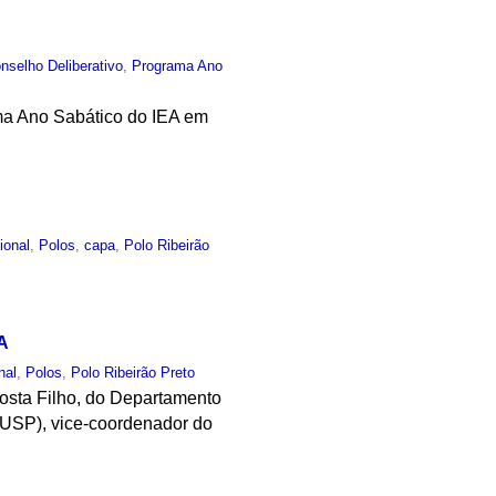
nselho Deliberativo
,
Programa Ano
ama Ano Sabático do IEA em
cional
,
Polos
,
capa
,
Polo Ribeirão
A
nal
,
Polos
,
Polo Ribeirão Preto
osta Filho, do Departamento
-USP), vice-coordenador do