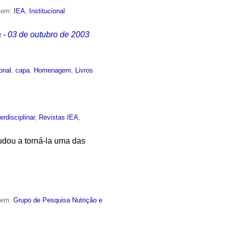
o em:
IEA
,
Institucional
 - 03 de outubro de 2003
ional
,
capa
,
Homenagem
,
Livros
terdisciplinar
,
Revistas IEA
,
ajudou a torná-la uma das
o em:
Grupo de Pesquisa Nutrição e