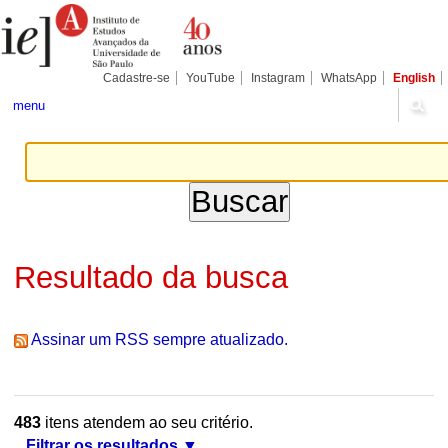
Ir
Ferramentas
Seções
para
Pessoais
o
conteúdo.
|
Cadastre-se
YouTube
Instagram
WhatsApp
English
Ir
para
menu
a
navegação
Resultado da busca
Assinar um RSS sempre atualizado.
483
itens atendem ao seu critério.
Filtrar os resultados