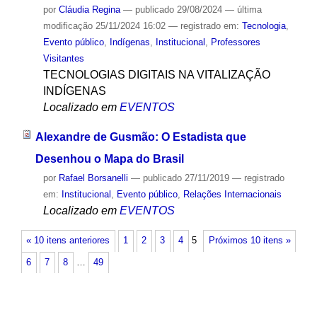
por
Cláudia Regina
—
publicado
29/08/2024
—
última
modificação
25/11/2024 16:02
— registrado em:
Tecnologia
,
Evento público
,
Indígenas
,
Institucional
,
Professores
Visitantes
TECNOLOGIAS DIGITAIS NA VITALIZAÇÃO
INDÍGENAS
Localizado em
EVENTOS
Alexandre de Gusmão: O Estadista que
Desenhou o Mapa do Brasil
por
Rafael Borsanelli
—
publicado
27/11/2019
— registrado
em:
Institucional
,
Evento público
,
Relações Internacionais
Localizado em
EVENTOS
« 10 itens anteriores
1
2
3
4
5
Próximos 10 itens »
6
7
8
…
49