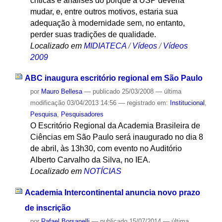
críticas e análises do porquê a USP deveria
mudar, e, entre outros motivos, estaria sua
adequação à modernidade sem, no entanto,
perder suas tradições de qualidade.
Localizado em
MIDIATECA
/
Vídeos
/
Vídeos
2009
ABC inaugura escritório regional em São Paulo
por
Mauro Bellesa
—
publicado
25/03/2008
—
última
modificação
03/04/2013 14:56
— registrado em:
Institucional
,
Pesquisa
,
Pesquisadores
O Escritório Regional da Academia Brasileira de
Ciências em São Paulo será inaugurado no dia 8
de abril, às 13h30, com evento no Auditório
Alberto Carvalho da Silva, no IEA.
Localizado em
NOTÍCIAS
Academia Intercontinental anuncia novo prazo
de inscrição
por
Rafael Borsanelli
—
publicado
15/07/2014
—
última