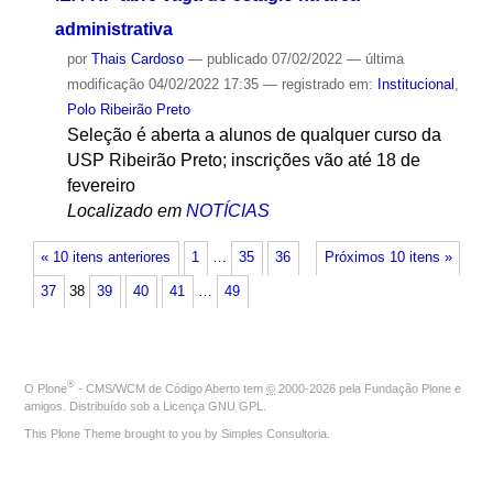
administrativa
por
Thais Cardoso
—
publicado
07/02/2022
—
última
modificação
04/02/2022 17:35
— registrado em:
Institucional
,
Polo Ribeirão Preto
Seleção é aberta a alunos de qualquer curso da
USP Ribeirão Preto; inscrições vão até 18 de
fevereiro
Localizado em
NOTÍCIAS
« 10 itens anteriores
1
…
35
36
Próximos 10 itens »
37
38
39
40
41
…
49
®
O
Plone
- CMS/WCM de Código Aberto
tem
©
2000-2026 pela
Fundação Plone
e
amigos. Distribuído sob a
Licença GNU GPL
.
This Plone Theme brought to you by
Simples Consultoria
.