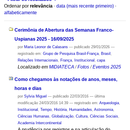
Ordenar por
relevância
·
data (mais recente primeiro)
·
alfabeticamente
Cerimônia de Abertura das Semanas Franco-
Uspianas 2025 - 16/09/2025
por
Maria Leonor de Calasans
—
publicado
29/01/2026
—
registrado em:
Grupo de Pesquisa Brasil-França
,
Brasil
,
Relações Internacionais
,
França
,
Institucional
,
capa
Localizado em
MIDIATECA
/
Fotos
/
Eventos 2025
Como chegamos às notações de anos, meses,
horas e dias
por
Sylvia Miguel
—
publicado
22/03/2016
—
última
modificação
24/03/2016 14:39
— registrado em:
Arqueologia
,
Institucional
,
Tempo
,
História
,
Humanidades
,
Astronomia
,
Ciências Humanas
,
Globalização
,
Cultura
,
Ciências Sociais
,
Academia Intercontinental
A prudência nos registros e na articulação do