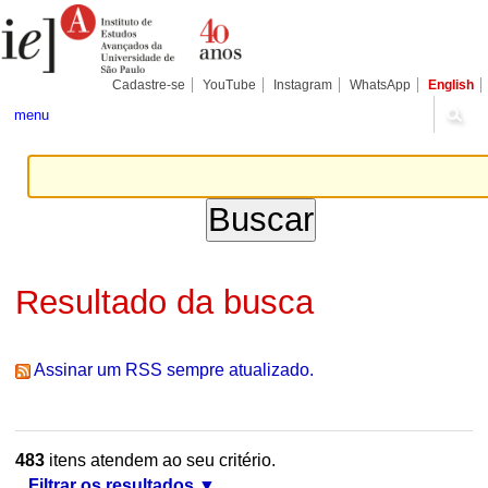
Ir
Ferramentas
Seções
para
Pessoais
o
conteúdo.
|
Cadastre-se
YouTube
Instagram
WhatsApp
English
Ir
para
menu
a
navegação
Resultado da busca
Assinar um RSS sempre atualizado.
483
itens atendem ao seu critério.
Filtrar os resultados