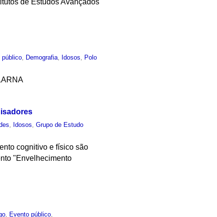
stitutos de Estudos Avançados
 público
,
Demografia
,
Idosos
,
Polo
a LARNA
uisadores
des
,
Idosos
,
Grupo de Estudo
to cognitivo e físico são
ento "Envelhecimento
go
,
Evento público
,