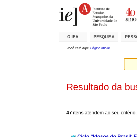
Ir
Ferramentas
Seções
para
Pessoais
o
conteúdo.
|
Ir
para
a
O IEA
PESQUISA
PESS
navegação
Você está aqui:
Página Inicial
Resultado da bu
47
itens atendem ao seu critério.
Ciclo “Idosos do Brasil: E