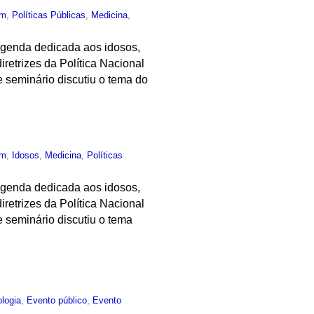
um
,
Políticas Públicas
,
Medicina
,
 agenda dedicada aos idosos,
retrizes da Política Nacional
 seminário discutiu o tema do
um
,
Idosos
,
Medicina
,
Políticas
 agenda dedicada aos idosos,
retrizes da Política Nacional
 seminário discutiu o tema
ologia
,
Evento público
,
Evento