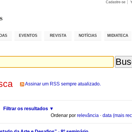
Cadastre-se
Busca
Busca
Avançad
OAS
EVENTOS
REVISTA
NOTÍCIAS
MIDIATECA
sca
Assinar um RSS sempre atualizado.
Filtrar os resultados
Ordenar por
relevância
·
data (mais rec
stado da Arte e Desafios” - 8º seminário