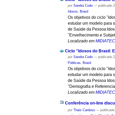
por
Sandra Codo
—
publicado
2
Idosos
,
Brasil
Os objetivos do ciclo "Id
estudar um modelo para su
de Saúde da Pessoa Idosa,
"Envelhecimento e Subjet
Localizado em
MIDIATE
Ciclo “Idosos do Brasil: E
por
Sandra Codo
—
publicado
2
Públicas
,
Brasil
Os objetivos do ciclo "Id
estudar um modelo para su
de Saúde da Pessoa Idosa,
"Demografia e Referencial
Localizado em
MIDIATE
Conferência on-line discu
por
Thais Cardoso
—
publicado