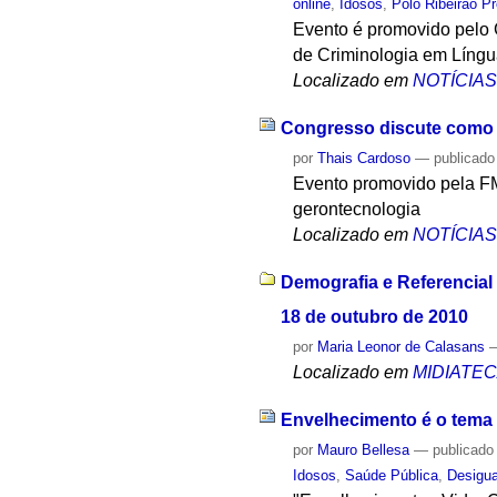
online
,
Idosos
,
Polo Ribeirão Pr
Evento é promovido pelo 
de Criminologia em Líng
Localizado em
NOTÍCIA
Congresso discute como t
por
Thais Cardoso
—
publicado
Evento promovido pela FM
gerontecnologia
Localizado em
NOTÍCIA
Demografia e Referencial 
18 de outubro de 2010
por
Maria Leonor de Calasans
Localizado em
MIDIATE
Envelhecimento é o tema 
por
Mauro Bellesa
—
publicado
Idosos
,
Saúde Pública
,
Desigu