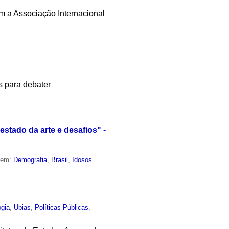
m a Associação Internacional
s para debater
estado da arte e desafios" -
o em:
Demografia
,
Brasil
,
Idosos
ogia
,
Ubias
,
Políticas Públicas
,