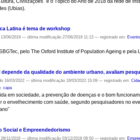
ultura, Civilizações" é o Tópico do Ano de 2018 da rede de In
es (Ubias).
S
ca Latina é tema de workshop
13/06/2019
—
última modificação
27/06/2019 11:13
— registrado em:
Evento
SBGTec, pelo The Oxford Institute of Population Ageing e pel
S
 depende da qualidade do ambiente urbano, avaliam pesq
do
16/03/2022
—
última modificação
18/03/2022 15:09
— registrado em:
Cida
e
,
capa
vida em sociedade, a prevenção de doenças e o bom funcionamen
ir o envelhecimento com saúde, segundo pesquisadores no ev
ano"
S
o Social e Empreendedorismo
28/11/2018
—
última modificação
03/12/2018 08:50
— registrado em:
Empre