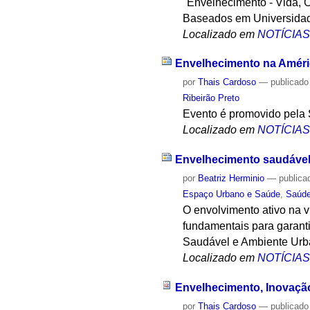
"Envelhecimento - Vida, C
Baseados em Universidad
Localizado em
NOTÍCIA
Envelhecimento na Améri
por
Thais Cardoso
—
publicado
Ribeirão Preto
Evento é promovido pela 
Localizado em
NOTÍCIA
Envelhecimento saudável
por
Beatriz Herminio
—
publica
Espaço Urbano e Saúde
,
Saúd
O envolvimento ativo na 
fundamentais para garant
Saudável e Ambiente Urb
Localizado em
NOTÍCIA
Envelhecimento, Inovaçã
por
Thais Cardoso
—
publicado