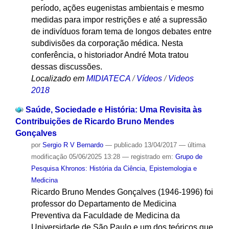
período, ações eugenistas ambientais e mesmo
medidas para impor restrições e até a supressão
de indivíduos foram tema de longos debates entre
subdivisões da corporação médica. Nesta
conferência, o historiador André Mota tratou
dessas discussões.
Localizado em
MIDIATECA
/
Vídeos
/
Videos
2018
Saúde, Sociedade e História: Uma Revisita às
Contribuições de Ricardo Bruno Mendes
Gonçalves
por
Sergio R V Bernardo
—
publicado
13/04/2017
—
última
modificação
05/06/2025 13:28
— registrado em:
Grupo de
Pesquisa Khronos: História da Ciência, Epistemologia e
Medicina
Ricardo Bruno Mendes Gonçalves (1946-1996) foi
professor do Departamento de Medicina
Preventiva da Faculdade de Medicina da
Universidade de São Paulo e um dos teóricos que