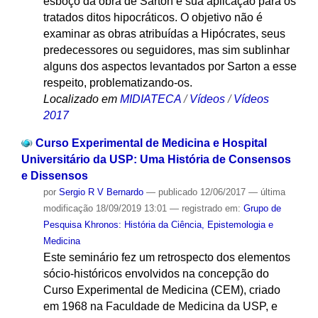
esboço da obra de Sarton e sua aplicação para os
tratados ditos hipocráticos. O objetivo não é
examinar as obras atribuídas a Hipócrates, seus
predecessores ou seguidores, mas sim sublinhar
alguns dos aspectos levantados por Sarton a esse
respeito, problematizando-os.
Localizado em
MIDIATECA
/
Vídeos
/
Vídeos
2017
Curso Experimental de Medicina e Hospital
Universitário da USP: Uma História de Consensos
e Dissensos
por
Sergio R V Bernardo
—
publicado
12/06/2017
—
última
modificação
18/09/2019 13:01
— registrado em:
Grupo de
Pesquisa Khronos: História da Ciência, Epistemologia e
Medicina
Este seminário fez um retrospecto dos elementos
sócio-históricos envolvidos na concepção do
Curso Experimental de Medicina (CEM), criado
em 1968 na Faculdade de Medicina da USP, e