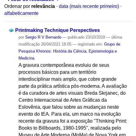
Ordenar por
relevância
·
data (mais recente primeiro)
·
alfabeticamente
Printmaking Technique Perspectives
por
Sergio R V Bernardo
—
publicado
23/10/2018
—
última
modificação
26/04/2021 18:05
— registrado em:
Grupo de
Pesquisa Khronos: História da Ciência, Epistemologia e
Medicina
A gravura contemporânea evoluiu de seus
processos básicos para um território
interdisciplinar mais amplo, que cobre grande
parte da prática artística pós-moderna. A avaliação
é da curadora de artes visuais Breda Skrjanec, do
Centro Internacional de Artes Gráficas da
Eslovênia, que falou sobre as mudanças neste
evento do IEA. Para ela, um marco na evolução
recente da gravura foi a exposição "Thinking Print:
Books to Billboards, 1980-1995", realizada pelo
Museu de Arte Moderna (MoMa) de Nova York em