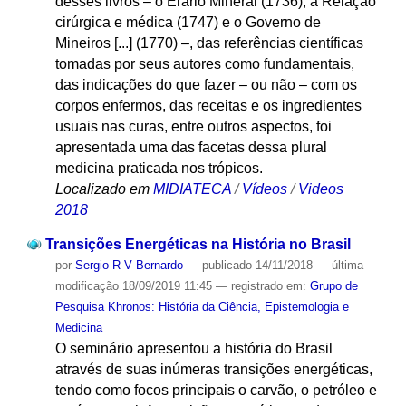
desses livros – o Erário Mineral (1736), a Relação
cirúrgica e médica (1747) e o Governo de
Mineiros [...] (1770) –, das referências científicas
tomadas por seus autores como fundamentais,
das indicações do que fazer – ou não – com os
corpos enfermos, das receitas e os ingredientes
usuais nas curas, entre outros aspectos, foi
apresentada uma das facetas dessa plural
medicina praticada nos trópicos.
Localizado em
MIDIATECA
/
Vídeos
/
Videos
2018
Transições Energéticas na História no Brasil
por
Sergio R V Bernardo
—
publicado
14/11/2018
—
última
modificação
18/09/2019 11:45
— registrado em:
Grupo de
Pesquisa Khronos: História da Ciência, Epistemologia e
Medicina
O seminário apresentou a história do Brasil
através de suas inúmeras transições energéticas,
tendo como focos principais o carvão, o petróleo e