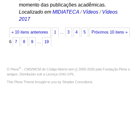
momento das publicações acadêmicas.
Localizado em
MIDIATECA
/
Vídeos
/
Vídeos
2017
« 10 itens anteriores
1
…
3
4
5
Próximos 10 itens »
6
7
8
9
…
19
®
O
Plone
- CMS/WCM de Código Aberto
tem
©
2000-2026 pela
Fundação Plone
e
amigos. Distribuído sob a
Licença GNU GPL
.
This Plone Theme brought to you by
Simples Consultoria
.