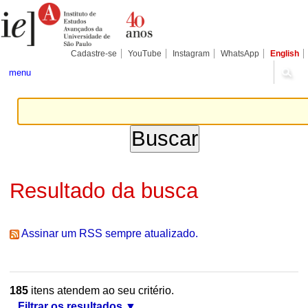
Ir
Ferramentas
Seções
para
Pessoais
o
conteúdo.
|
Cadastre-se
YouTube
Instagram
WhatsApp
English
Ir
para
menu
a
navegação
Resultado da busca
Assinar um RSS sempre atualizado.
185
itens atendem ao seu critério.
Filtrar os resultados