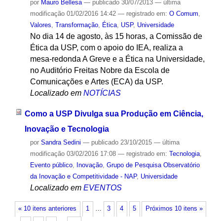
por
Mauro Bellesa
—
publicado
30/07/2013
—
última
modificação
01/02/2016 14:42
— registrado em:
O Comum
,
Valores
,
Transformação
,
Ética
,
USP
,
Universidade
No dia 14 de agosto, às 15 horas, a Comissão de
Ética da USP, com o apoio do IEA, realiza a
mesa-redonda A Greve e a Ética na Universidade,
no Auditório Freitas Nobre da Escola de
Comunicações e Artes (ECA) da USP.
Localizado em
NOTÍCIAS
Como a USP Divulga sua Produção em Ciência,
Inovação e Tecnologia
por
Sandra Sedini
—
publicado
23/10/2015
—
última
modificação
03/02/2016 17:08
— registrado em:
Tecnologia
,
Evento público
,
Inovação
,
Grupo de Pesquisa Observatório
da Inovação e Competitividade - NAP
,
Universidade
Localizado em
EVENTOS
« 10 itens anteriores
1
…
3
4
5
Próximos 10 itens »