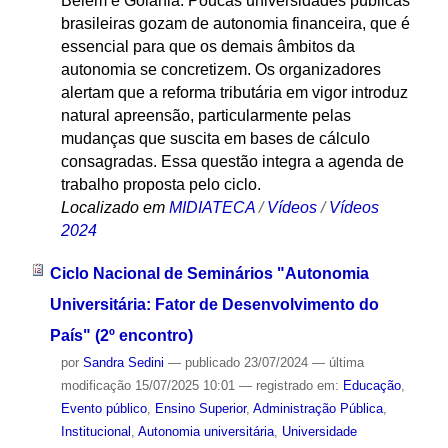
Belém e Goiânia. Poucas universidades públicas
brasileiras gozam de autonomia financeira, que é
essencial para que os demais âmbitos da
autonomia se concretizem. Os organizadores
alertam que a reforma tributária em vigor introduz
natural apreensão, particularmente pelas
mudanças que suscita em bases de cálculo
consagradas. Essa questão integra a agenda de
trabalho proposta pelo ciclo.
Localizado em
MIDIATECA
/
Vídeos
/
Vídeos
2024
Ciclo Nacional de Seminários "Autonomia
Universitária: Fator de Desenvolvimento do
País" (2º encontro)
por
Sandra Sedini
—
publicado
23/07/2024
—
última
modificação
15/07/2025 10:01
— registrado em:
Educação
,
Evento público
,
Ensino Superior
,
Administração Pública
,
Institucional
,
Autonomia universitária
,
Universidade