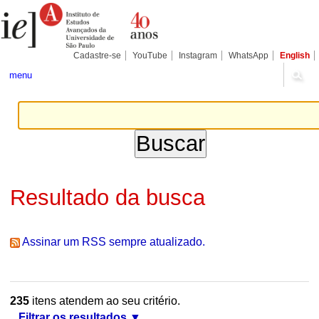
Ir
Ferramentas
Seções
para
Pessoais
o
conteúdo.
|
Cadastre-se
YouTube
Instagram
WhatsApp
English
Ir
para
menu
a
navegação
Resultado da busca
Assinar um RSS sempre atualizado.
235
itens atendem ao seu critério.
Filtrar os resultados