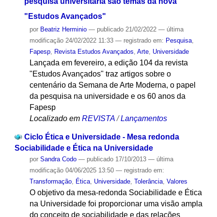
pesquisa universitária são temas da nova
"Estudos Avançados"
por
Beatriz Herminio
—
publicado
21/02/2022
—
última
modificação
24/02/2022 11:33
— registrado em:
Pesquisa
,
Fapesp
,
Revista Estudos Avançados
,
Arte
,
Universidade
Lançada em fevereiro, a edição 104 da revista
"Estudos Avançados" traz artigos sobre o
centenário da Semana de Arte Moderna, o papel
da pesquisa na universidade e os 60 anos da
Fapesp
Localizado em
REVISTA
/
Lançamentos
Ciclo Ética e Universidade - Mesa redonda
Sociabilidade e Ética na Universidade
por
Sandra Codo
—
publicado
17/10/2013
—
última
modificação
04/06/2025 13:50
— registrado em:
Transformação
,
Ética
,
Universidade
,
Tolerância
,
Valores
O objetivo da mesa-redonda Sociabilidade e Ética
na Universidade foi proporcionar uma visão ampla
do conceito de sociabilidade e das relações