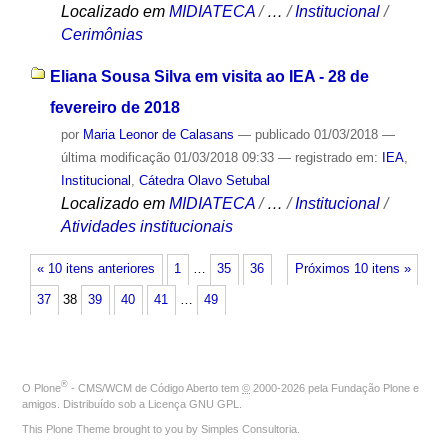
Localizado em
MIDIATECA
/
…
/
Institucional
/
Cerimônias
Eliana Sousa Silva em visita ao IEA - 28 de
fevereiro de 2018
por
Maria Leonor de Calasans
—
publicado
01/03/2018
—
última modificação
01/03/2018 09:33
— registrado em:
IEA
,
Institucional
,
Cátedra Olavo Setubal
Localizado em
MIDIATECA
/
…
/
Institucional
/
Atividades institucionais
« 10 itens anteriores
1
…
35
36
Próximos 10 itens »
37
38
39
40
41
…
49
®
O
Plone
- CMS/WCM de Código Aberto
tem
©
2000-2026 pela
Fundação Plone
e
amigos. Distribuído sob a
Licença GNU GPL
.
This Plone Theme brought to you by
Simples Consultoria
.