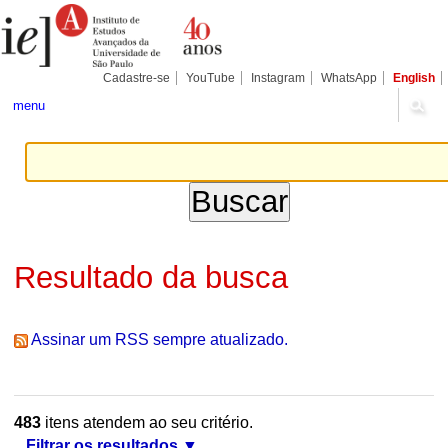
Ir
Ferramentas
Seções
para
Pessoais
o
conteúdo.
|
Cadastre-se
YouTube
Instagram
WhatsApp
English
Ir
para
menu
a
navegação
Resultado da busca
Assinar um RSS sempre atualizado.
483
itens atendem ao seu critério.
Filtrar os resultados