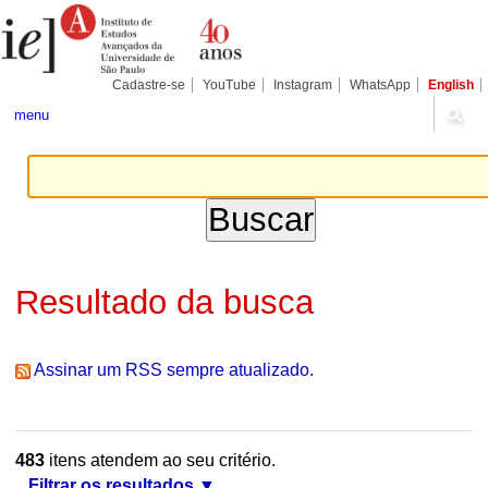
Ir
Ferramentas
Seções
para
Pessoais
o
conteúdo.
|
Cadastre-se
YouTube
Instagram
WhatsApp
English
Ir
para
menu
a
navegação
Resultado da busca
Assinar um RSS sempre atualizado.
483
itens atendem ao seu critério.
Filtrar os resultados