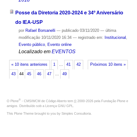
Posse da Diretoria 2020-2024 e 34º Aniversário
do IEA-USP
por
Rafael Borsanelli
—
publicado
03/11/2020
—
última
modificação
10/11/2020 16:34
— registrado em:
Institucional
,
Evento público
,
Evento online
Localizado em
EVENTOS
« 10 itens anteriores
1
…
41
42
Próximos 10 itens »
43
44
45
46
47
…
49
®
O
Plone
- CMS/WCM de Código Aberto
tem
©
2000-2026 pela
Fundação Plone
e
amigos. Distribuído sob a
Licença GNU GPL
.
This Plone Theme brought to you by
Simples Consultoria
.