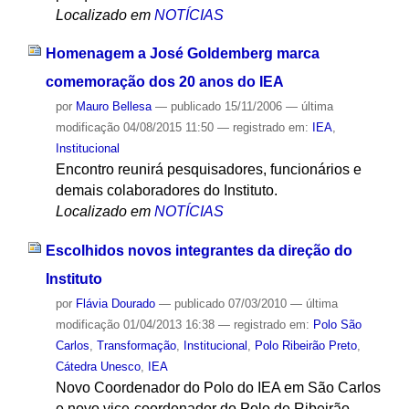
Localizado em
NOTÍCIAS
Homenagem a José Goldemberg marca
comemoração dos 20 anos do IEA
por
Mauro Bellesa
—
publicado
15/11/2006
—
última
modificação
04/08/2015 11:50
— registrado em:
IEA
,
Institucional
Encontro reunirá pesquisadores, funcionários e
demais colaboradores do Instituto.
Localizado em
NOTÍCIAS
Escolhidos novos integrantes da direção do
Instituto
por
Flávia Dourado
—
publicado
07/03/2010
—
última
modificação
01/04/2013 16:38
— registrado em:
Polo São
Carlos
,
Transformação
,
Institucional
,
Polo Ribeirão Preto
,
Cátedra Unesco
,
IEA
Novo Coordenador do Polo do IEA em São Carlos
e novo vice-coordenador do Polo de Ribeirão