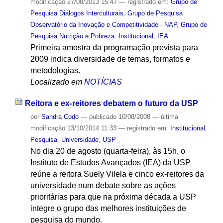
modificação
27/08/2013 15:47
— registrado em:
Grupo de
Pesquisa Diálogos Interculturais
,
Grupo de Pesquisa
Observatório da Inovação e Competitividade - NAP
,
Grupo de
Pesquisa Nutrição e Pobreza
,
Institucional
,
IEA
Primeira amostra da programação prevista para
2009 indica diversidade de temas, formatos e
metodologias.
Localizado em
NOTÍCIAS
Reitora e ex-reitores debatem o futuro da USP
por
Sandra Codo
—
publicado
10/08/2008
—
última
modificação
13/10/2014 11:33
— registrado em:
Institucional
,
Pesquisa
,
Universidade
,
USP
No dia 20 de agosto (quarta-feira), às 15h, o
Instituto de Estudos Avançados (IEA) da USP
reúne a reitora Suely Vilela e cinco ex-reitores da
universidade num debate sobre as ações
prioritárias para que na próxima década a USP
integre o grupo das melhores instituições de
pesquisa do mundo.