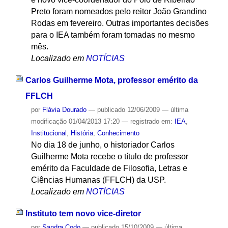
Preto foram nomeados pelo reitor João Grandino
Rodas em fevereiro. Outras importantes decisões
para o IEA também foram tomadas no mesmo
mês.
Localizado em
NOTÍCIAS
Carlos Guilherme Mota, professor emérito da
FFLCH
por
Flávia Dourado
—
publicado
12/06/2009
—
última
modificação
01/04/2013 17:20
— registrado em:
IEA
,
Institucional
,
História
,
Conhecimento
No dia 18 de junho, o historiador Carlos
Guilherme Mota recebe o título de professor
emérito da Faculdade de Filosofia, Letras e
Ciências Humanas (FFLCH) da USP.
Localizado em
NOTÍCIAS
Instituto tem novo vice-diretor
por
Sandra Codo
—
publicado
15/10/2009
—
última