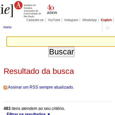
Ir
Ferramentas
Seções
para
Pessoais
o
conteúdo.
|
Cadastre-se
YouTube
Instagram
WhatsApp
English
Ir
para
menu
a
navegação
Resultado da busca
Assinar um RSS sempre atualizado.
483
itens atendem ao seu critério.
Filtrar os resultados