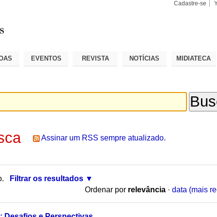
Cadastre-se
Busca
Busca
Avançad
OAS
EVENTOS
REVISTA
NOTÍCIAS
MIDIATECA
sca
Assinar um RSS sempre atualizado.
o.
Filtrar os resultados
Ordenar por
relevância
·
data (mais re
: Desafios e Perspectivas