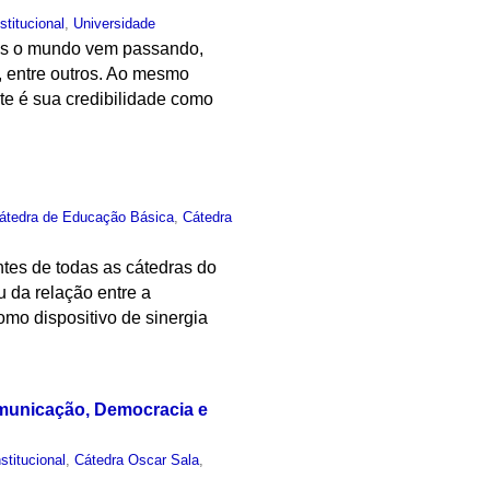
nstitucional
,
Universidade
ais o mundo vem passando,
o, entre outros. Ao mesmo
te é sua credibilidade como
.
átedra de Educação Básica
,
Cátedra
ntes de todas as cátedras do
u da relação entre a
mo dispositivo de sinergia
omunicação, Democracia e
nstitucional
,
Cátedra Oscar Sala
,