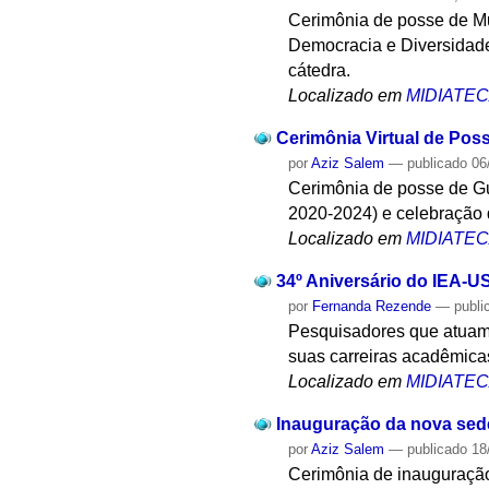
Cerimônia de posse de Mu
Democracia e Diversidade.
cátedra.
Localizado em
MIDIATE
Cerimônia Virtual de Pos
por
Aziz Salem
—
publicado
06
Cerimônia de posse de Gui
2020-2024) e celebração 
Localizado em
MIDIATE
34º Aniversário do IEA-U
por
Fernanda Rezende
—
publi
Pesquisadores que atuam 
suas carreiras acadêmica
Localizado em
MIDIATE
Inauguração da nova sed
por
Aziz Salem
—
publicado
18
Cerimônia de inauguração