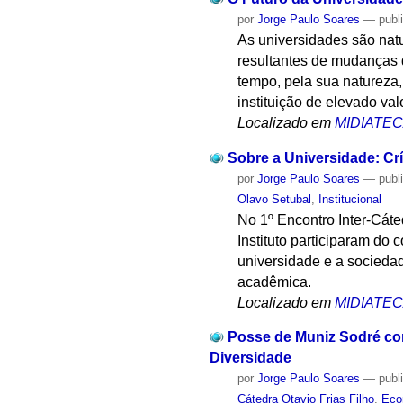
por
Jorge Paulo Soares
—
publ
As universidades são nat
resultantes de mudanças d
tempo, pela sua natureza,
instituição de elevado va
Localizado em
MIDIATE
Sobre a Universidade: Cr
por
Jorge Paulo Soares
—
publ
Olavo Setubal
,
Institucional
No 1º Encontro Inter-Cáte
Instituto participaram do
universidade e a socieda
acadêmica.
Localizado em
MIDIATE
Posse de Muniz Sodré com
Diversidade
por
Jorge Paulo Soares
—
publ
Cátedra Otavio Frias Filho
,
Eco