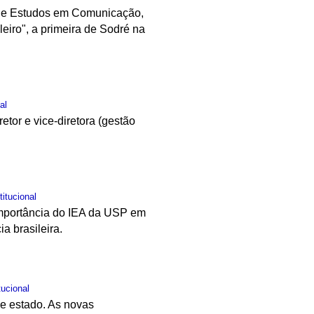
o de Estudos em Comunicação,
eiro", a primeira de Sodré na
al
tor e vice-diretora (gestão
titucional
 importância do IEA da USP em
a brasileira.
tucional
de estado. As novas