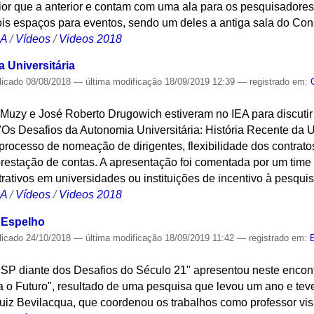
or que a anterior e contam com uma ala para os pesquisadores
is espaços para eventos, sendo um deles a antiga sala do Cons
CA
/
Vídeos
/
Videos 2018
 Universitária
licado
08/08/2018
—
última modificação
18/09/2019 12:39
— registrado em:
o Muzy e José Roberto Drugowich estiveram no IEA para discuti
"Os Desafios da Autonomia Universitária: História Recente da 
processo de nomeação de dirigentes, flexibilidade dos contratos
prestação de contas. A apresentação foi comentada por um time
rativos em universidades ou instituições de incentivo à pesquis
CA
/
Vídeos
/
Videos 2018
 Espelho
licado
24/10/2018
—
última modificação
18/09/2019 11:42
— registrado em:
SP diante dos Desafios do Século 21" apresentou neste enco
 o Futuro", resultado de uma pesquisa que levou um ano e teve
iz Bevilacqua, que coordenou os trabalhos como professor visi