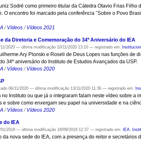
niz Sodré como primeiro titular da Cátedra Otavio Frias Filh
 O encontro foi marcado pela conferência "Sobre o Povo Brasil
CA
/
Vídeos
/
Vídeos 2021
se da Diretoria e Comemoração do 34º Aniversário do IEA
/11/2020
—
última modificação
10/11/2020 13:10
— registrado em:
Institucion
lherme Ary Plonski e Roseli de Deus Lopes nas funções de dire
do 34º aniversário do Instituto de Estudos Avançados da USP.
CA
/
Vídeos
/
Vídeos 2020
SP
cado
06/11/2020
—
última modificação
13/11/2020 11:36
— registrado em:
Ins
no Instituto ou que já o integraram falam neste vídeo sobre a
s e sobre como enxergam seu papel na universidade e na ciênci
CA
/
Vídeos
/
Vídeos 2020
e do IEA
/01/2018
—
última modificação
18/09/2019 12:37
— registrado em:
IEA
,
Insti
 da nova sede do IEA, com a presença do reitor e secretários 