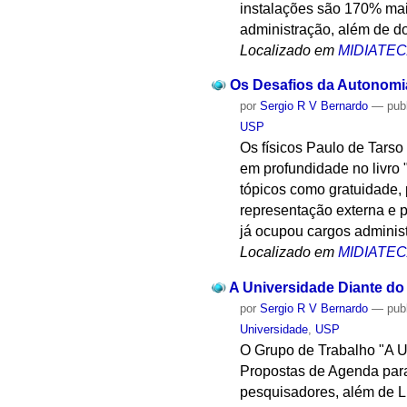
instalações são 170% mai
administração, além de do
Localizado em
MIDIATE
Os Desafios da Autonomia
por
Sergio R V Bernardo
—
pub
USP
Os físicos Paulo de Tars
em profundidade no livro 
tópicos como gratuidade, 
representação externa e 
já ocupou cargos administ
Localizado em
MIDIATE
A Universidade Diante do
por
Sergio R V Bernardo
—
pub
Universidade
,
USP
O Grupo de Trabalho "A U
Propostas de Agenda para
pesquisadores, além de Lu