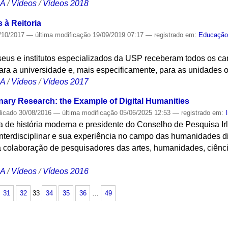
CA
/
Vídeos
/
Videos 2018
à Reitoria
/10/2017
—
última modificação
19/09/2019 07:17
— registrado em:
Educaçã
eus e institutos especializados da USP receberam todos os can
ra a universidade e, mais especificamente, para as unidades 
CA
/
Vídeos
/
Vídeos 2017
inary Research: the Example of Digital Humanities
licado
30/08/2016
—
última modificação
05/06/2025 12:53
— registrado em:
 de história moderna e presidente do Conselho de Pesquisa Irl
nterdisciplinar e sua experiência no campo das humanidades dig
a colaboração de pesquisadores das artes, humanidades, ciênci
CA
/
Vídeos
/
Vídeos 2016
31
32
33
34
35
36
…
49