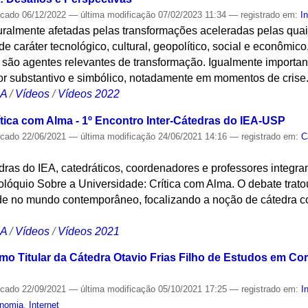
icado
06/12/2022
—
última modificação
07/02/2023 11:34
— registrado em:
I
uralmente afetadas pelas transformações aceleradas pelas qu
e caráter tecnológico, cultural, geopolítico, social e econômic
 são agentes relevantes de transformação. Igualmente importan
lor substantivo e simbólico, notadamente em momentos de crise
CA
/
Vídeos
/
Vídeos 2022
ítica com Alma - 1º Encontro Inter-Cátedras do IEA-USP
icado
22/06/2021
—
última modificação
24/06/2021 14:16
— registrado em:
C
dras do IEA, catedráticos, coordenadores e professores integra
 colóquio Sobre a Universidade: Crítica com Alma. O debate trato
de no mundo contemporâneo, focalizando a noção de cátedra co
CA
/
Vídeos
/
Vídeos 2021
o Titular da Cátedra Otavio Frias Filho de Estudos em C
icado
22/09/2021
—
última modificação
05/10/2021 17:25
— registrado em:
I
nomia
,
Internet