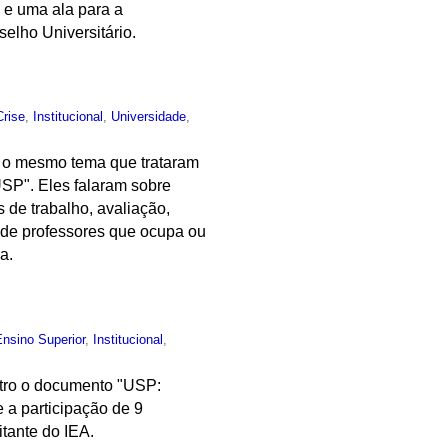
 e uma ala para a
elho Universitário.
Crise
,
Institucional
,
Universidade
,
r o mesmo tema que trataram
USP". Eles falaram sobre
 de trabalho, avaliação,
 de professores que ocupa ou
a.
Ensino Superior
,
Institucional
,
ntro o documento "USP:
 a participação de 9
tante do IEA.