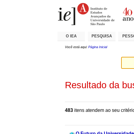
Ir
Ferramentas
Seções
para
Pessoais
o
conteúdo.
|
Ir
para
a
O IEA
PESQUISA
PESS
navegação
Você está aqui:
Página Inicial
Resultado da bu
483
itens atendem ao seu critéri
O Futuro da Universidade