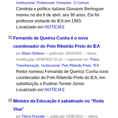
Institucional
,
Professores Visitantes
,
O Comum
Cientista e político italiano Giovanni Berlinguer
morreu no dia 6 de abril, aos 90 anos. Ele foi
professor visitante do IEA em 1993.
Localizado em
NOTÍCIAS
Fernando de Queiroz Cunha é o novo
coordenador do Polo Ribeirão Preto do IEA
por
Mauro Bellesa
—
publicado
14/04/2015
—
última
modificação
10/08/2015 16:14
— registrado em:
Polos
,
Transformação
,
Institucional
,
Polo Ribeirão Preto
,
IEA
Reitor nomeou Fernando de Queiroz Cunha novo
coordenador do Polo Ribeirão Preto do IEA, em
substituição a Rudinei Toneto Júnior.
Localizado em
NOTÍCIAS
Ministro da Educação é sabatinado no "Roda
Viva"
por
Flávia Dourado
—
publicado
10/06/2015
—
última