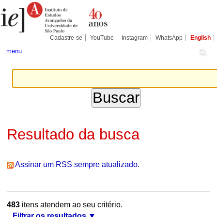
Ir
Ferramentas
Seções
para
Pessoais
o
conteúdo.
|
Cadastre-se
YouTube
Instagram
WhatsApp
English
Ir
para
menu
a
navegação
Resultado da busca
Assinar um RSS sempre atualizado.
483
itens atendem ao seu critério.
Filtrar os resultados