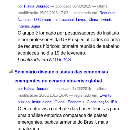
por
Flávia Dourado
—
publicado
06/03/2015
—
última
modificação
15/02/2016 17:03
— registrado em:
Recursos
Naturais
,
O Comum
,
Institucional
,
Livros
,
Clima
,
Evento
interno
,
Água
O grupo é formado por pesquisadores do Instituto
e por professores da USP especializados na área
de recursos hídricos; primeira reunião de trabalho
aconteceu no dia 19 de fevereiro.
Localizado em
NOTÍCIAS
Seminário discute o status das economias
emergentes no cenário pós-crise global
por
Flávia Dourado
—
publicado
17/03/2015
—
última
modificação
20/03/2015 16:40
— registrado em:
Evento
público
,
Institucional
,
Glocal
,
Economia
,
Globalização
,
IEA
O encontro visa o debate das bases teóricas para
uma análise empírica comparada de países
emergentes, particularmente do Brasil, mais
atualizada.