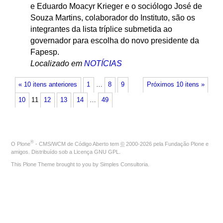
e Eduardo Moacyr Krieger e o sociólogo José de
Souza Martins, colaborador do Instituto, são os
integrantes da lista tríplice submetida ao
governador para escolha do novo presidente da
Fapesp.
Localizado em
NOTÍCIAS
« 10 itens anteriores
1
…
8
9
Próximos 10 itens »
10
11
12
13
14
…
49
®
O
Plone
- CMS/WCM de Código Aberto
tem
©
2000-2026 pela
Fundação Plone
e
amigos. Distribuído sob a
Licença GNU GPL
.
This Plone Theme brought to you by
Simples Consultoria
.