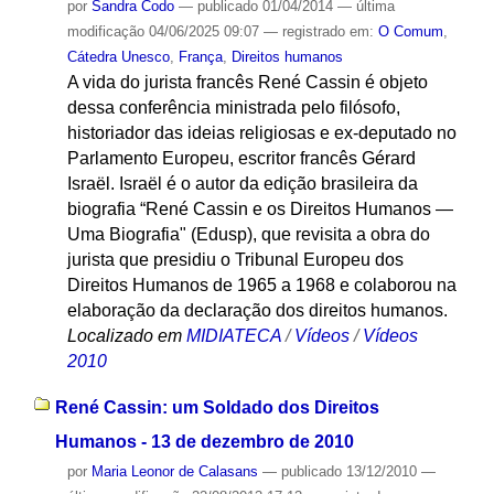
por
Sandra Codo
—
publicado
01/04/2014
—
última
modificação
04/06/2025 09:07
— registrado em:
O Comum
,
Cátedra Unesco
,
França
,
Direitos humanos
A vida do jurista francês René Cassin é objeto
dessa conferência ministrada pelo filósofo,
historiador das ideias religiosas e ex-deputado no
Parlamento Europeu, escritor francês Gérard
Israël. Israël é o autor da edição brasileira da
biografia “René Cassin e os Direitos Humanos —
Uma Biografia" (Edusp), que revisita a obra do
jurista que presidiu o Tribunal Europeu dos
Direitos Humanos de 1965 a 1968 e colaborou na
elaboração da declaração dos direitos humanos.
Localizado em
MIDIATECA
/
Vídeos
/
Vídeos
2010
René Cassin: um Soldado dos Direitos
Humanos - 13 de dezembro de 2010
por
Maria Leonor de Calasans
—
publicado
13/12/2010
—