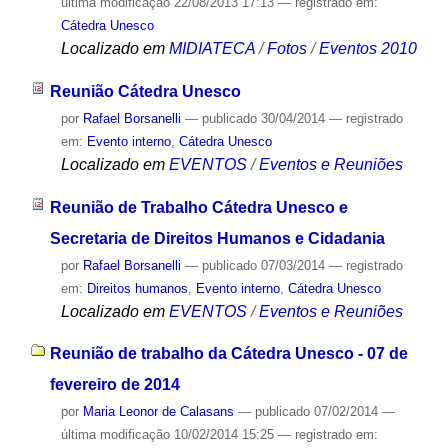
última modificação
22/08/2013 17:13
— registrado em:
Cátedra Unesco
Localizado em
MIDIATECA
/
Fotos
/
Eventos 2010
Reunião Cátedra Unesco
por
Rafael Borsanelli
—
publicado
30/04/2014
— registrado
em:
Evento interno
,
Cátedra Unesco
Localizado em
EVENTOS
/
Eventos e Reuniões
Reunião de Trabalho Cátedra Unesco e
Secretaria de Direitos Humanos e Cidadania
por
Rafael Borsanelli
—
publicado
07/03/2014
— registrado
em:
Direitos humanos
,
Evento interno
,
Cátedra Unesco
Localizado em
EVENTOS
/
Eventos e Reuniões
Reunião de trabalho da Cátedra Unesco - 07 de
fevereiro de 2014
por
Maria Leonor de Calasans
—
publicado
07/02/2014
—
última modificação
10/02/2014 15:25
— registrado em: