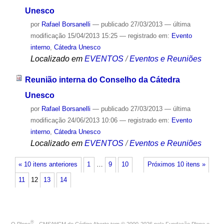
Unesco
por
Rafael Borsanelli
—
publicado
27/03/2013
—
última
modificação
15/04/2013 15:25
— registrado em:
Evento
interno
,
Cátedra Unesco
Localizado em
EVENTOS
/
Eventos e Reuniões
Reunião interna do Conselho da Cátedra
Unesco
por
Rafael Borsanelli
—
publicado
27/03/2013
—
última
modificação
24/06/2013 10:06
— registrado em:
Evento
interno
,
Cátedra Unesco
Localizado em
EVENTOS
/
Eventos e Reuniões
« 10 itens anteriores
1
…
9
10
Próximos 10 itens »
11
12
13
14
®