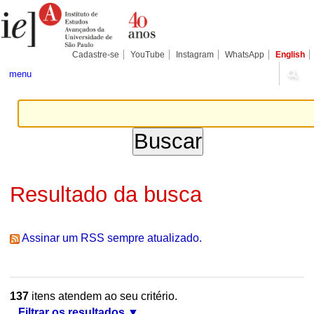
Ir
Ferramentas
Seções
para
Pessoais
o
conteúdo.
|
Cadastre-se
YouTube
Instagram
WhatsApp
English
Ir
para
menu
a
navegação
Resultado da busca
Assinar um RSS sempre atualizado.
137
itens atendem ao seu critério.
Filtrar os resultados