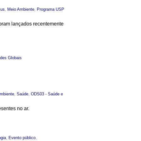
Sus
,
Meio Ambiente
,
Programa USP
 foram lançados recentemente
des Globais
mbiente
,
Saúde
,
ODS03 - Saúde e
esentes no ar.
ogia
,
Evento público
,