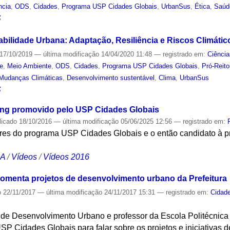
ncia
,
ODS
,
Cidades
,
Programa USP Cidades Globais
,
UrbanSus
,
Ética
,
Saúd
S
abilidade Urbana: Adaptação, Resiliência e Riscos Climátic
17/10/2019
—
última modificação
14/04/2020 11:48
— registrado em:
Ciência
de
,
Meio Ambiente
,
ODS
,
Cidades
,
Programa USP Cidades Globais
,
Pró-Reito
Mudanças Climáticas
,
Desenvolvimento sustentável
,
Clima
,
UrbanSus
S
ng promovido pelo USP Cidades Globais
licado
18/10/2016
—
última modificação
05/06/2025 12:56
— registrado em:
res do programa USP Cidades Globais e o então candidato à pr
CA
/
Vídeos
/
Vídeos 2016
omenta projetos de desenvolvimento urbano da Prefeitura
o
22/11/2017
—
última modificação
24/11/2017 15:31
— registrado em:
Cidad
 de Desenvolvimento Urbano e professor da Escola Politécnica 
P Cidades Globais para falar sobre os projetos e iniciativas 