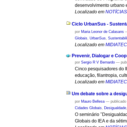
desenvolvimento urbano e
Localizado em
NOTÍCIA
Ciclo UrbanSus - Sustent
por
Maria Leonor de Calasans
Globais
,
UrbanSus
,
Sustentabil
Localizado em
MIDIATE
Prevenir, Dialogar e Co
por
Sergio R V Bernardo
—
pub
Cinco pesquisadores do I
educação, filantropia, cultu
Localizado em
MIDIATE
Um debate sobre a desigu
por
Mauro Bellesa
—
publicado
Cidades Globais
,
Desigualdade
O seminário "Desigualdade
Globais do IEA e da séti