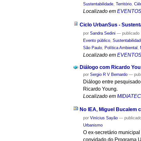
Sustentabilidade
,
Território
,
Ciê
Localizado em
EVENTO
Ciclo UrbanSus - Sustent
por
Sandra Sedini
—
publicado
Evento público
,
Sustentabilida
São Paulo
,
Política Ambiental
,
Localizado em
EVENTO
Diálogo com Ricardo You
por
Sergio R V Bernardo
—
pub
Diálogo entre pesquisado
Ricardo Young.
Localizado em
MIDIATE
No IEA, Miguel Bucalem c
por
Vinícius Sayão
—
publicad
Urbanismo
O ex-secretário municipal
convidado do Programa US