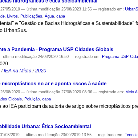
cias hidrográficas e ética socioambiental
27/05/2019
—
última modificação
25/08/2023 11:56
— registrado em:
Urban
ade
,
Livros
,
Publicações
,
Água
,
capa
iental" e "Gestão de Bacias Hidrográficas e Sustentabilidade"
lo UrbanSus.
S
te a Pandemia - Programa USP Cidades Globais
—
última modificação
24/08/2020 16:50
— registrado em:
Programa USP Cida
2020
S
/
IEA na Mídia
/
2020
 microplásticos no ar e aponta riscos à saúde
26/08/2020
—
última modificação
27/08/2020 08:36
— registrado em:
Meio A
des Globais
,
Poluição
,
capa
ao IEA participam da autoria de artigo sobre microplásticos pr
S
abilidade Urbana: Ética Socioambiental
01/03/2019
—
última modificação
23/09/2019 13:55
— registrado em:
Tecnol