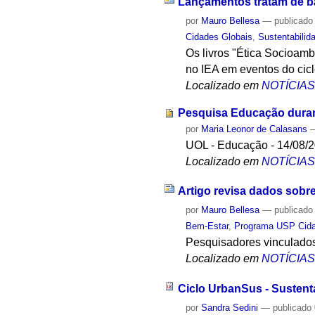
Lançamentos tratam de ba
por
Mauro Bellesa
—
publicado
Cidades Globais
,
Sustentabilid
Os livros "Ética Socioamb
no IEA em eventos do cic
Localizado em
NOTÍCIA
Pesquisa Educação duran
por
Maria Leonor de Calasans
UOL - Educação - 14/08/
Localizado em
NOTÍCIA
Artigo revisa dados sobre
por
Mauro Bellesa
—
publicado
Bem-Estar
,
Programa USP Cida
Pesquisadores vinculados 
Localizado em
NOTÍCIA
Ciclo UrbanSus - Sustent
por
Sandra Sedini
—
publicado