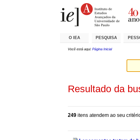
Ir
Ferramentas
Seções
para
Pessoais
o
conteúdo.
|
Ir
para
a
O IEA
PESQUISA
PESS
navegação
Você está aqui:
Página Inicial
Resultado da bu
249
itens atendem ao seu critéri