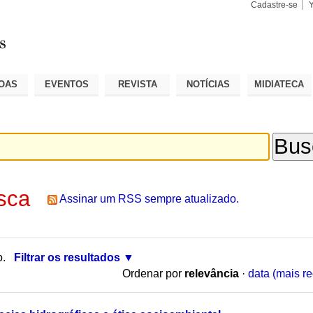
Cadastre-se
Busca
Busca
Avançad
OAS
EVENTOS
REVISTA
NOTÍCIAS
MIDIATECA
sca
Assinar um RSS sempre atualizado.
o.
Filtrar os resultados
Ordenar por
relevância
·
data (mais re