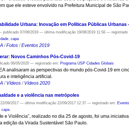
m que ele esteve envolvido na Prefeitura Municipal de São Pa
S
abilidade Urbana: Inovação em Políticas Públicas Urbanas 
—
publicado
07/08/2019
—
última modificação
19/08/2019 11:56
— registrad
idade
,
capa
CA
/
Fotos
/
Eventos 2019
operar: Novos Caminhos Pós-Covid-19
licado
06/05/2020
— registrado em:
Programa USP Cidades Globais
EA analisaram as perspectivas do mundo pós-Covid-19 em cinc
ra e inteligência artificial.
CA
/
Vídeos
/
Vídeos 2020
aldade e a violência nas metrópoles
22/09/2017
—
última modificação
22/09/2017 12:37
— registrado em:
Event
,
capa
 e Violência", realizado no dia 25 de agosto, foi uma iniciat
ma edição da Virada Sustentável São Paulo.