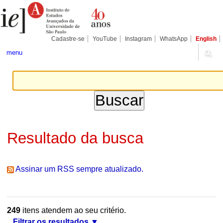
Ir
Ferramentas
Seções
para
Pessoais
o
conteúdo.
|
Cadastre-se
YouTube
Instagram
WhatsApp
English
Ir
para
menu
a
navegação
Resultado da busca
Assinar um RSS sempre atualizado.
249
itens atendem ao seu critério.
Filtrar os resultados