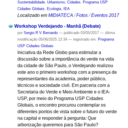
Sustentabilidade
,
Urbanismo
,
Cidades
,
Programa USP
Cidades Globais
,
Ecologia
,
IEA
Localizado em
MIDIATECA
/
Fotos
/
Eventos 2017
Workshop Verdejando - Manhã (Debate)
por
Sergio R V Bernardo
—
publicado
03/05/2017
—
última
modificação
05/06/2025 13:34
— registrado em:
Programa
USP Cidades Globais
Iniciativa da Rede Globo para estimular a
discussão sobre a importância do verde na vida
da cidade de São Paulo, o Verdejando realizou
este ano o primeiro workshop com a presença de
representantes da academia, poder público,
técnicos e sociedade civil. Em parceria com a
Secretaria do Verde e Meio Ambiente e o IEA-
USP, por meio do Programa USP Cidades
Globais, o encontro procurou contemplar os
diferentes pontos de vista sobre o futuro do verde
na capital e responder à pergunta: Que
arborização queremos para São Paulo?