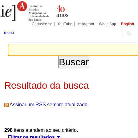
Ir
Ferramentas
Seções
para
Pessoais
o
conteúdo.
|
Cadastre-se
YouTube
Instagram
WhatsApp
English
Ir
para
menu
a
navegação
Resultado da busca
Assinar um RSS sempre atualizado.
298
itens atendem ao seu critério.
Filtrar os resultados