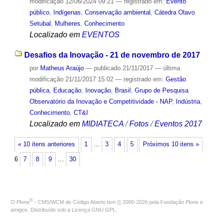
modificação
12/06/2024 09:21
— registrado em:
Evento
público
,
Indígenas
,
Conservação ambiental
,
Cátedra Olavo
Setubal
,
Mulheres
,
Conhecimento
Localizado em
EVENTOS
Desafios da Inovação - 21 de novembro de 2017
por
Matheus Araújo
—
publicado
21/11/2017
—
última
modificação
21/11/2017 15:02
— registrado em:
Gestão
pública
,
Educação
,
Inovação
,
Brasil
,
Grupo de Pesquisa
Observatório da Inovação e Competitividade - NAP
,
Indústria
,
Conhecimento
,
CT&I
Localizado em
MIDIATECA
/
Fotos
/
Eventos 2017
« 10 itens anteriores
1
…
3
4
5
Próximos 10 itens »
6
7
8
9
…
30
®
O
Plone
- CMS/WCM de Código Aberto
tem
©
2000-2026 pela
Fundação Plone
e
amigos. Distribuído sob a
Licença GNU GPL
.