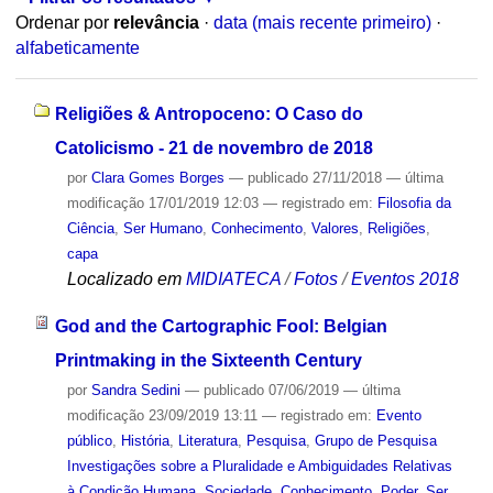
Ordenar por
relevância
·
data (mais recente primeiro)
·
alfabeticamente
Religiões & Antropoceno: O Caso do
Catolicismo - 21 de novembro de 2018
por
Clara Gomes Borges
—
publicado
27/11/2018
—
última
modificação
17/01/2019 12:03
— registrado em:
Filosofia da
Ciência
,
Ser Humano
,
Conhecimento
,
Valores
,
Religiões
,
capa
Localizado em
MIDIATECA
/
Fotos
/
Eventos 2018
God and the Cartographic Fool: Belgian
Printmaking in the Sixteenth Century
por
Sandra Sedini
—
publicado
07/06/2019
—
última
modificação
23/09/2019 13:11
— registrado em:
Evento
público
,
História
,
Literatura
,
Pesquisa
,
Grupo de Pesquisa
Investigações sobre a Pluralidade e Ambiguidades Relativas
à Condição Humana
,
Sociedade
,
Conhecimento
,
Poder
,
Ser