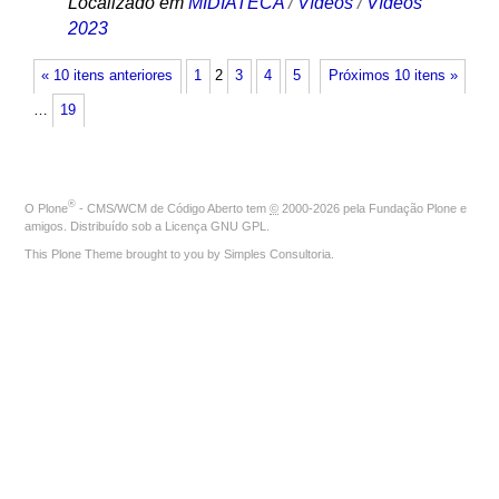
Localizado em
MIDIATECA
/
Vídeos
/
Vídeos
2023
« 10 itens anteriores
1
2
3
4
5
Próximos 10 itens »
…
19
®
O
Plone
- CMS/WCM de Código Aberto
tem
©
2000-2026 pela
Fundação Plone
e
amigos. Distribuído sob a
Licença GNU GPL
.
This Plone Theme brought to you by
Simples Consultoria
.