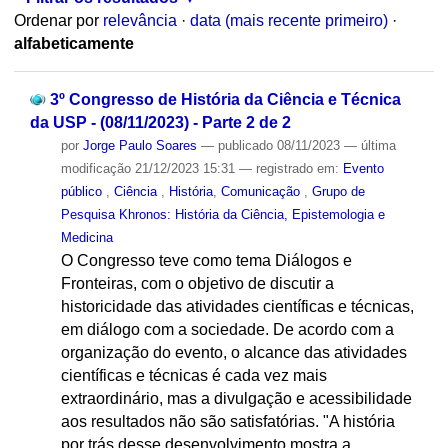
Ordenar por
relevância
·
data (mais recente primeiro)
·
alfabeticamente
3º Congresso de História da Ciência e Técnica
da USP - (08/11/2023) - Parte 2 de 2
por
Jorge Paulo Soares
—
publicado
08/11/2023
—
última
modificação
21/12/2023 15:31
— registrado em:
Evento
público
,
Ciência
,
História
,
Comunicação
,
Grupo de
Pesquisa Khronos: História da Ciência, Epistemologia e
Medicina
O Congresso teve como tema Diálogos e
Fronteiras, com o objetivo de discutir a
historicidade das atividades científicas e técnicas,
em diálogo com a sociedade. De acordo com a
organização do evento, o alcance das atividades
científicas e técnicas é cada vez mais
extraordinário, mas a divulgação e acessibilidade
aos resultados não são satisfatórias. "A história
por trás desse desenvolvimento mostra a