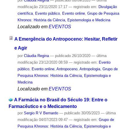
por
Cláudia Regina
—
publicado
08/09/2020
—
última
modificação
23/11/2020 17:17
— registrado em:
Divulgação
científica
,
Evento público
,
Evento online
,
Grupo de Pesquisa
Khronos: História da Ciência, Epistemologia e Medicina
Localizado em
EVENTOS
A Emergência do Antropoceno: Hesitar, Refletir
e Agir
por
Cláudia Regina
—
publicado
26/10/2020
—
última
modificação
23/12/2020 08:59
— registrado em:
Evento
público
,
Evento online
,
Antropoceno
,
Antropologia
,
Grupo de
Pesquisa Khronos: História da Ciência, Epistemologia e
Medicina
Localizado em
EVENTOS
A Farmácia no Brasil do Século 19: Entre o
Farmacêutico e o Medicamento
por
Sergio R V Bernardo
—
publicado
30/05/2023
—
última
modificação
04/07/2023 09:47
— registrado em:
Grupo de
Pesquisa Khronos: História da Ciência, Epistemologia e