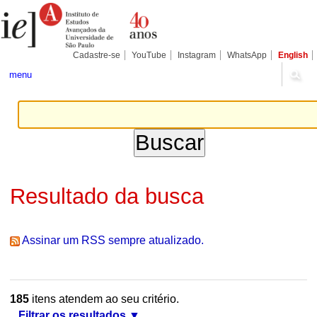
Ir
Ferramentas
Seções
para
Pessoais
o
conteúdo.
|
Cadastre-se
YouTube
Instagram
WhatsApp
English
Ir
para
menu
a
navegação
Resultado da busca
Assinar um RSS sempre atualizado.
185
itens atendem ao seu critério.
Filtrar os resultados