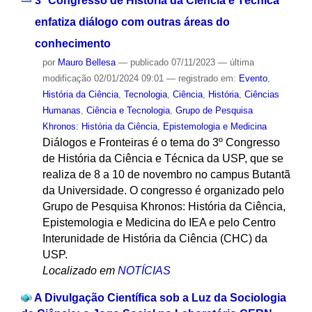
3º Congresso de História da Ciência e Técnica
enfatiza diálogo com outras áreas do
conhecimento
por
Mauro Bellesa
—
publicado
07/11/2023
—
última
modificação
02/01/2024 09:01
— registrado em:
Evento
,
História da Ciência
,
Tecnologia
,
Ciência
,
História
,
Ciências
Humanas
,
Ciência e Tecnologia
,
Grupo de Pesquisa
Khronos: História da Ciência, Epistemologia e Medicina
Diálogos e Fronteiras é o tema do 3º Congresso
de História da Ciência e Técnica da USP, que se
realiza de 8 a 10 de novembro no campus Butantã
da Universidade. O congresso é organizado pelo
Grupo de Pesquisa Khronos: História da Ciência,
Epistemologia e Medicina do IEA e pelo Centro
Interunidade de História da Ciência (CHC) da
USP.
Localizado em
NOTÍCIAS
A Divulgação Científica sob a Luz da Sociologia