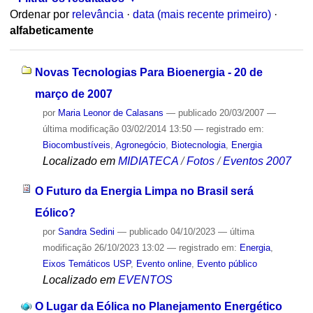
Ordenar por
relevância
·
data (mais recente primeiro)
·
alfabeticamente
Novas Tecnologias Para Bioenergia - 20 de
março de 2007
por
Maria Leonor de Calasans
—
publicado
20/03/2007
—
última modificação
03/02/2014 13:50
— registrado em:
Biocombustíveis
,
Agronegócio
,
Biotecnologia
,
Energia
Localizado em
MIDIATECA
/
Fotos
/
Eventos 2007
O Futuro da Energia Limpa no Brasil será
Eólico?
por
Sandra Sedini
—
publicado
04/10/2023
—
última
modificação
26/10/2023 13:02
— registrado em:
Energia
,
Eixos Temáticos USP
,
Evento online
,
Evento público
Localizado em
EVENTOS
O Lugar da Eólica no Planejamento Energético