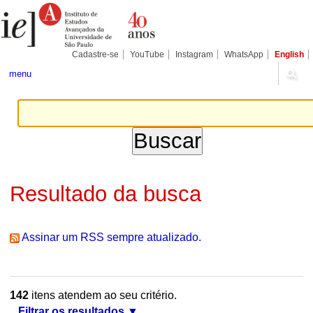
Ir
Ferramentas
Seções
para
Pessoais
o
conteúdo.
|
Cadastre-se
YouTube
Instagram
WhatsApp
English
Ir
para
menu
a
navegação
Resultado da busca
Assinar um RSS sempre atualizado.
142
itens atendem ao seu critério.
Filtrar os resultados