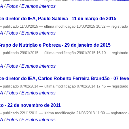
CA
/
Fotos
/
Eventos Internos
-diretor do IEA, Paulo Saldiva - 11 de março de 2015
—
publicado
11/03/2015
—
última modificação
13/03/2015 10:32
— registrad
CA
/
Fotos
/
Eventos Internos
rupo de Nutrição e Pobreza - 29 de janeiro de 2015
—
publicado
29/01/2015
—
última modificação
29/01/2015 16:10
— registrad
CA
/
Fotos
/
Eventos Internos
-diretor do IEA, Carlos Roberto Ferreira Brandão - 07 feve
—
publicado
07/02/2014
—
última modificação
07/02/2014 17:46
— registrad
CA
/
Fotos
/
Eventos Internos
o - 22 de novembro de 2011
—
publicado
22/11/2011
—
última modificação
21/08/2013 11:39
— registrado
CA
/
Fotos
/
Eventos Internos