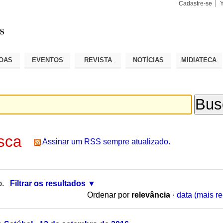
Cadastre-se
Busca
Busca
Avançad
OAS
EVENTOS
REVISTA
NOTÍCIAS
MIDIATECA
sca
Assinar um RSS sempre atualizado.
o.
Filtrar os resultados
Ordenar por
relevância
·
data (mais re