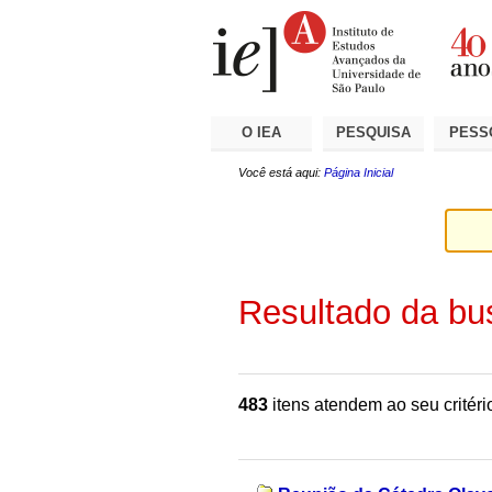
Ir
Ferramentas
Seções
para
Pessoais
o
conteúdo.
|
Ir
para
a
O IEA
PESQUISA
PESS
navegação
Você está aqui:
Página Inicial
Resultado da bu
483
itens atendem ao seu critéri