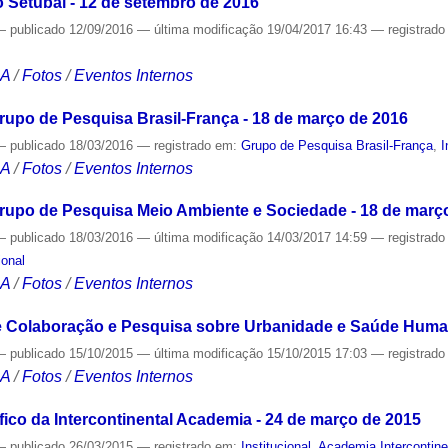
 Setúbal - 12 de setembro de 2016
—
publicado
12/09/2016
—
última modificação
19/04/2017 16:43
— registrad
CA
/
Fotos
/
Eventos Internos
rupo de Pesquisa Brasil-França - 18 de março de 2016
—
publicado
18/03/2016
— registrado em:
Grupo de Pesquisa Brasil-França
,
I
CA
/
Fotos
/
Eventos Internos
rupo de Pesquisa Meio Ambiente e Sociedade - 18 de març
—
publicado
18/03/2016
—
última modificação
14/03/2017 14:59
— registrad
ional
CA
/
Fotos
/
Eventos Internos
e Colaboração e Pesquisa sobre Urbanidade e Saúde Human
—
publicado
15/10/2015
—
última modificação
15/10/2015 17:03
— registrad
CA
/
Fotos
/
Eventos Internos
ico da Intercontinental Academia - 24 de março de 2015
—
publicado
26/03/2015
— registrado em:
Institucional
,
Academia Intercontine