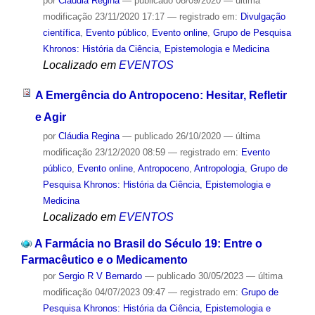
por
Cláudia Regina
—
publicado
08/09/2020
—
última
modificação
23/11/2020 17:17
— registrado em:
Divulgação
científica
,
Evento público
,
Evento online
,
Grupo de Pesquisa
Khronos: História da Ciência, Epistemologia e Medicina
Localizado em
EVENTOS
A Emergência do Antropoceno: Hesitar, Refletir
e Agir
por
Cláudia Regina
—
publicado
26/10/2020
—
última
modificação
23/12/2020 08:59
— registrado em:
Evento
público
,
Evento online
,
Antropoceno
,
Antropologia
,
Grupo de
Pesquisa Khronos: História da Ciência, Epistemologia e
Medicina
Localizado em
EVENTOS
A Farmácia no Brasil do Século 19: Entre o
Farmacêutico e o Medicamento
por
Sergio R V Bernardo
—
publicado
30/05/2023
—
última
modificação
04/07/2023 09:47
— registrado em:
Grupo de
Pesquisa Khronos: História da Ciência, Epistemologia e