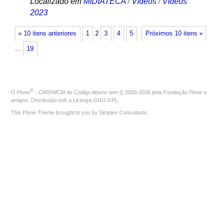
Localizado em
MIDIATECA
/
Vídeos
/
Vídeos
2023
« 10 itens anteriores
1
2
3
4
5
Próximos 10 itens »
…
19
®
O
Plone
- CMS/WCM de Código Aberto
tem
©
2000-2026 pela
Fundação Plone
e
amigos. Distribuído sob a
Licença GNU GPL
.
This Plone Theme brought to you by
Simples Consultoria
.