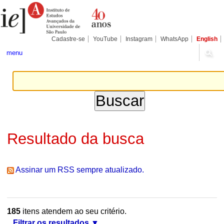
Ir
Ferramentas
Seções
para
Pessoais
o
conteúdo.
|
Cadastre-se
YouTube
Instagram
WhatsApp
English
Ir
para
menu
a
navegação
Resultado da busca
Assinar um RSS sempre atualizado.
185
itens atendem ao seu critério.
Filtrar os resultados