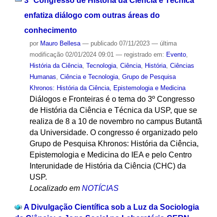
3º Congresso de História da Ciência e Técnica
enfatiza diálogo com outras áreas do
conhecimento
por
Mauro Bellesa
—
publicado
07/11/2023
—
última
modificação
02/01/2024 09:01
— registrado em:
Evento
,
História da Ciência
,
Tecnologia
,
Ciência
,
História
,
Ciências
Humanas
,
Ciência e Tecnologia
,
Grupo de Pesquisa
Khronos: História da Ciência, Epistemologia e Medicina
Diálogos e Fronteiras é o tema do 3º Congresso
de História da Ciência e Técnica da USP, que se
realiza de 8 a 10 de novembro no campus Butantã
da Universidade. O congresso é organizado pelo
Grupo de Pesquisa Khronos: História da Ciência,
Epistemologia e Medicina do IEA e pelo Centro
Interunidade de História da Ciência (CHC) da
USP.
Localizado em
NOTÍCIAS
A Divulgação Científica sob a Luz da Sociologia