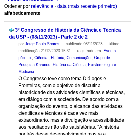
Ordenar por
relevância
·
data (mais recente primeiro)
·
alfabeticamente
3º Congresso de História da Ciência e Técnica
da USP - (08/11/2023) - Parte 2 de 2
por
Jorge Paulo Soares
—
publicado
08/11/2023
—
última
modificação
21/12/2023 15:31
— registrado em:
Evento
público
,
Ciência
,
História
,
Comunicação
,
Grupo de
Pesquisa Khronos: História da Ciência, Epistemologia e
Medicina
O Congresso teve como tema Diálogos e
Fronteiras, com o objetivo de discutir a
historicidade das atividades científicas e técnicas,
em diálogo com a sociedade. De acordo com a
organização do evento, o alcance das atividades
científicas e técnicas é cada vez mais
extraordinário, mas a divulgação e acessibilidade
aos resultados não são satisfatórias. "A história
por trás desse desenvolvimento mostra a