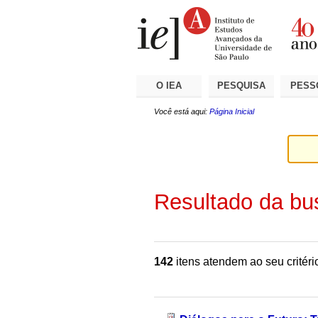
Ir
Ferramentas
Seções
para
Pessoais
o
conteúdo.
|
Ir
para
a
O IEA
PESQUISA
PESS
navegação
Você está aqui:
Página Inicial
Resultado da bu
142
itens atendem ao seu critéri