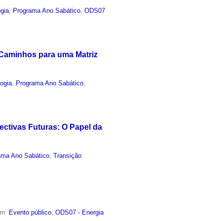
gia
,
Programa Ano Sabático
,
ODS07
 Caminhos para uma Matriz
ogia
,
Programa Ano Sabático
,
ectivas Futuras: O Papel da
ama Ano Sabático
,
Transição
em:
Evento público
,
ODS07 - Energia