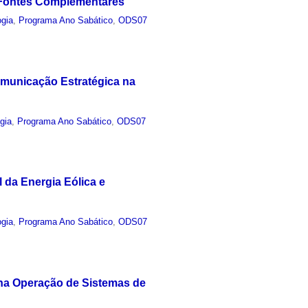
o Fontes Complementares
ogia
,
Programa Ano Sabático
,
ODS07
omunicação Estratégica na
gia
,
Programa Ano Sabático
,
ODS07
 da Energia Eólica e
ogia
,
Programa Ano Sabático
,
ODS07
 na Operação de Sistemas de