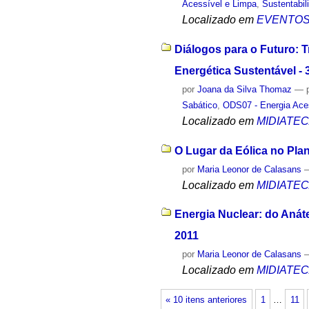
Acessível e Limpa
,
Sustentabil
Localizado em
EVENTO
Diálogos para o Futuro: 
Energética Sustentável - 
por
Joana da Silva Thomaz
—
Sabático
,
ODS07 - Energia Ace
Localizado em
MIDIATE
O Lugar da Eólica no Pla
por
Maria Leonor de Calasans
Localizado em
MIDIATE
Energia Nuclear: do Aná
2011
por
Maria Leonor de Calasans
Localizado em
MIDIATE
« 10 itens anteriores
1
…
11