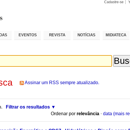
Cadastre-se
Busca
Busca
Avançad
OAS
EVENTOS
REVISTA
NOTÍCIAS
MIDIATECA
sca
Assinar um RSS sempre atualizado.
o.
Filtrar os resultados
Ordenar por
relevância
·
data (mais re