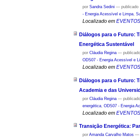
por
Sandra Sedini
—
publicado
- Energia Acessível e Limpa
,
Su
Localizado em
EVENTO
Diálogos para o Futuro: 
Energética Sustentável
por
Cláudia Regina
—
publicad
ODS07 - Energia Acessível e 
Localizado em
EVENTO
Diálogos para o Futuro: T
Academia e das Universi
por
Cláudia Regina
—
publicad
energética
,
ODS07 - Energia Ac
Localizado em
EVENTO
Transição Energética: Pa
por
Amanda Carvalho Matos