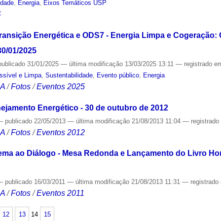
idade
,
Energia
,
Eixos Temáticos USP
S
Transição Energética e ODS7 - Energia Limpa e Cogeração:
30/01/2025
publicado
31/01/2025
—
última modificação
13/03/2025 13:11
— registrado e
ssível e Limpa
,
Sustentabilidade
,
Evento público
,
Energia
CA
/
Fotos
/
Eventos 2025
nejamento Energético - 30 de outubro de 2012
—
publicado
22/05/2013
—
última modificação
21/08/2013 11:04
— registrad
CA
/
Fotos
/
Eventos 2012
tema ao Diálogo - Mesa Redonda e Lançamento do Livro Ho
—
publicado
16/03/2011
—
última modificação
21/08/2013 11:31
— registrado
CA
/
Fotos
/
Eventos 2011
12
13
14
15