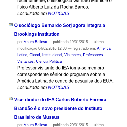
recentemente, o fisiologista Gerhard Malnic e o
físico Alberto Luiz da Rocha Barros.
Localizado em
NOTÍCIAS
O sociólogo Bernardo Sorj agora integra a
Brookings Institution
por
Mauro Bellesa
—
publicado
19/01/2015
—
última
modificação
04/02/2016 12:33
— registrado em:
América
Latina
,
Glocal
,
Institucional
,
Visitantes
,
Professores
Visitantes
,
Ciência Política
Professor visitante do IEA torna-se membro
correspondente sênior do programa sobre a
América Latina de centro de pesquisa dos EUA.
Localizado em
NOTÍCIAS
Vice-diretor do IEA Carlos Roberto Ferreira
Brandão é o novo presidente do Instituto
Brasileiro de Museus
por
Mauro Bellesa
—
publicado
20/01/2015
—
última