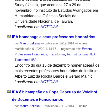
Study (Ubias), que acontece 27 a 29 de
novembro, no Instituto de Estudos Avançados em
Humanidades e Ciências Sociais da
Universidade Nacional de Taiwan.
Localizado em
NOTÍCIAS
IEA homenageia seus professores honorários
por
Mauro Bellesa
—
publicado
02/12/2014
—
última
modificação
01/02/2016 14:17
— registrado em:
Evento
,
Professores Honorários
,
Transformação
,
Institucional
,
IEA
,
Transforma IEA
Encontro do dia 15 de dezembro homenageará os
mais recentes professores honorários do Instituto,
Alberto Luiz da Rocha Barros e Gerard Malnic.
Localizado em
NOTÍCIAS
IEA é bicampeão da Copa Cepeusp de Voleibol
de Docentes e Funcionários
por
Mauro Bellesa
—
publicado
22/12/2014
—
última