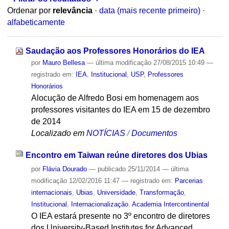
Ordenar por
relevância
·
data (mais recente primeiro)
·
alfabeticamente
Saudação aos Professores Honorários do IEA
por
Mauro Bellesa
—
última modificação
27/08/2015 10:49
—
registrado em:
IEA
,
Institucional
,
USP
,
Professores
Honorários
Alocução de Alfredo Bosi em homenagem aos
professores visitantes do IEA em 15 de dezembro
de 2014
Localizado em
NOTÍCIAS
/
Documentos
Encontro em Taiwan reúne diretores dos Ubias
por
Flávia Dourado
—
publicado
25/11/2014
—
última
modificação
12/02/2016 11:47
— registrado em:
Parcerias
internacionais
,
Ubias
,
Universidade
,
Transformação
,
Institucional
,
Internacionalização
,
Academia Intercontinental
O IEA estará presente no 3º encontro de diretores
dos University-Based Institutes for Advanced