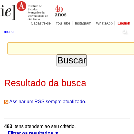
Ir
Ferramentas
Seções
para
Pessoais
o
conteúdo.
|
Cadastre-se
YouTube
Instagram
WhatsApp
English
Ir
para
menu
a
navegação
Resultado da busca
Assinar um RSS sempre atualizado.
483
itens atendem ao seu critério.
Filtrar os resultados