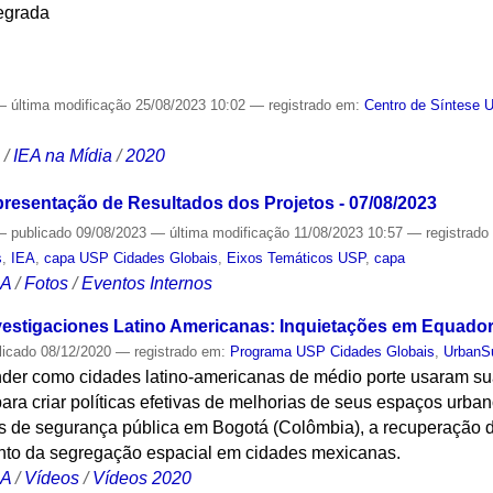
tegrada
S
—
última modificação
25/08/2023 10:02
— registrado em:
Centro de Síntese 
S
/
IEA na Mídia
/
2020
esentação de Resultados dos Projetos - 07/08/2023
—
publicado
09/08/2023
—
última modificação
11/08/2023 10:57
— registrad
s
,
IEA
,
capa USP Cidades Globais
,
Eixos Temáticos USP
,
capa
CA
/
Fotos
/
Eventos Internos
estigaciones Latino Americanas: Inquietações em Equador
licado
08/12/2020
— registrado em:
Programa USP Cidades Globais
,
UrbanS
der como cidades latino-americanas de médio porte usaram sua
 para criar políticas efetivas de melhorias de seus espaços urb
s de segurança pública em Bogotá (Colômbia), a recuperação de
nto da segregação espacial em cidades mexicanas.
CA
/
Vídeos
/
Vídeos 2020