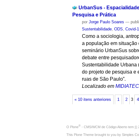
UrbanSus - Espacialidade
Pesquisa e Prática
por
Jorge Paulo Soares
—
publ
Sustentabilidade
,
ODS
,
Covid-
Como a sociologia, antrop
a população em situação 
seminário UrbanSus sobre
debate entre pesquisador
Sustentabilidade Urbana
do projeto de pesquisa e 
ruas de São Paulo”.
Localizado em
MIDIATE
« 10 itens anteriores
1
2
3
4
®
O
Plone
- CMS/WCM de Código Aberto
tem
©
2
This Plone Theme brought to you by
Simples Co