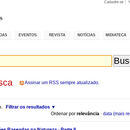
Cadastre-se
Busca
Busca
Avançad
OAS
EVENTOS
REVISTA
NOTÍCIAS
MIDIATECA
sca
Assinar um RSS sempre atualizado.
o.
Filtrar os resultados
Ordenar por
relevância
·
data (mais re
s Baseadas na Natureza - Parte II