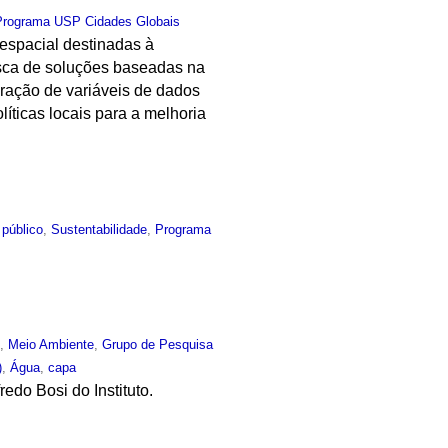
Programa USP Cidades Globais
espacial destinadas à
sca de soluções baseadas na
ração de variáveis de dados
íticas locais para a melhoria
 público
,
Sustentabilidade
,
Programa
o
,
Meio Ambiente
,
Grupo de Pesquisa
)
,
Água
,
capa
edo Bosi do Instituto.