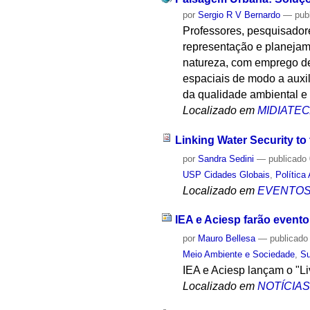
por
Sergio R V Bernardo
—
pub
Professores, pesquisador
representação e planejam
natureza, com emprego de
espaciais de modo a auxil
da qualidade ambiental e
Localizado em
MIDIATE
Linking Water Security t
por
Sandra Sedini
—
publicado
USP Cidades Globais
,
Política
Localizado em
EVENTO
IEA e Aciesp farão event
por
Mauro Bellesa
—
publicado
Meio Ambiente e Sociedade
,
Su
IEA e Aciesp lançam o "Li
Localizado em
NOTÍCIA