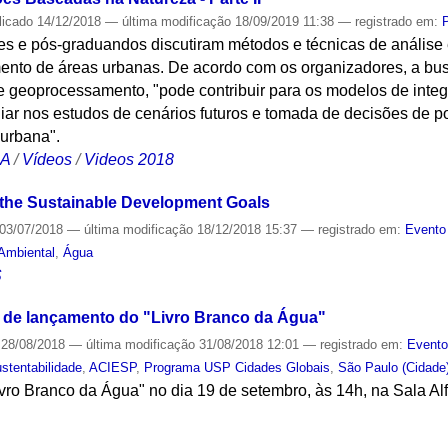
licado
14/12/2018
—
última modificação
18/09/2019 11:38
— registrado em:
es e pós-graduandos discutiram métodos e técnicas de análise 
ento de áreas urbanas. De acordo com os organizadores, a bu
 geoprocessamento, "pode contribuir para os modelos de integ
iar nos estudos de cenários futuros e tomada de decisões de pol
 urbana".
CA
/
Vídeos
/
Videos 2018
o the Sustainable Development Goals
03/07/2018
—
última modificação
18/12/2018 15:37
— registrado em:
Evento
 Ambiental
,
Água
S
o de lançamento do "Livro Branco da Água"
28/08/2018
—
última modificação
31/08/2018 12:01
— registrado em:
Event
stentabilidade
,
ACIESP
,
Programa USP Cidades Globais
,
São Paulo (Cidade
vro Branco da Água" no dia 19 de setembro, às 14h, na Sala Alfr
S