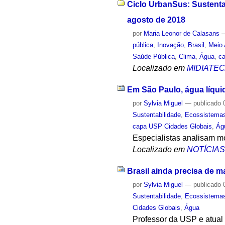
Ciclo UrbanSus: Sustenta
agosto de 2018
por
Maria Leonor de Calasans
pública
,
Inovação
,
Brasil
,
Meio
Saúde Pública
,
Clima
,
Água
,
c
Localizado em
MIDIATE
Em São Paulo, água líqui
por
Sylvia Miguel
—
publicado
0
Sustentabilidade
,
Ecossistema
capa USP Cidades Globais
,
Ág
Especialistas analisam m
Localizado em
NOTÍCIA
Brasil ainda precisa de m
por
Sylvia Miguel
—
publicado
0
Sustentabilidade
,
Ecossistema
Cidades Globais
,
Água
Professor da USP e atual