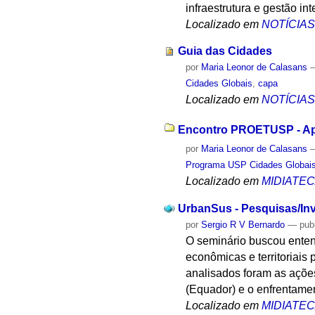
infraestrutura e gestão in
Localizado em
NOTÍCIA
Guia das Cidades
por
Maria Leonor de Calasans
Cidades Globais
,
capa
Localizado em
NOTÍCIA
Encontro PROETUSP - Apr
por
Maria Leonor de Calasans
Programa USP Cidades Globai
Localizado em
MIDIATE
UrbanSus - Pesquisas/Inv
por
Sergio R V Bernardo
—
pub
O seminário buscou enten
econômicas e territoriais
analisados foram as açõe
(Equador) e o enfrentame
Localizado em
MIDIATE