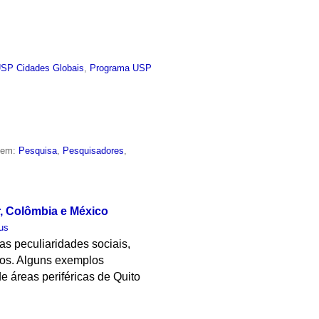
USP Cidades Globais
,
Programa USP
o em:
Pesquisa
,
Pesquisadores
,
, Colômbia e México
us
s peculiaridades sociais,
anos. Alguns exemplos
 áreas periféricas de Quito