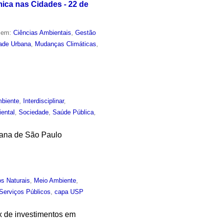
ica nas Cidades - 22 de
o em:
Ciências Ambientais
,
Gestão
dade Urbana
,
Mudanças Climáticas
,
biente
,
Interdisciplinar
,
iental
,
Sociedade
,
Saúde Pública
,
itana de São Paulo
s Naturais
,
Meio Ambiente
,
Serviços Públicos
,
capa USP
x de investimentos em