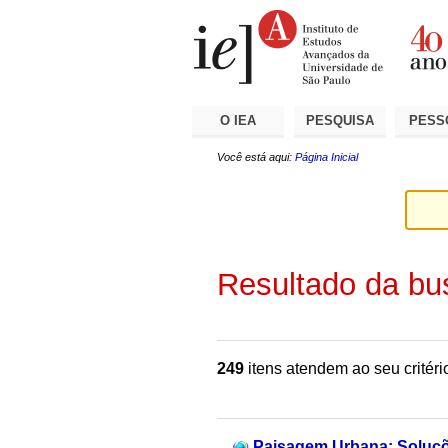
Ir
Ferramentas
Seções
para
Pessoais
o
conteúdo.
|
Ir
para
a
O IEA
PESQUISA
PESS
navegação
Você está aqui:
Página Inicial
Resultado da bu
249
itens atendem ao seu critéri
Paisagem Urbana: Soluçõe