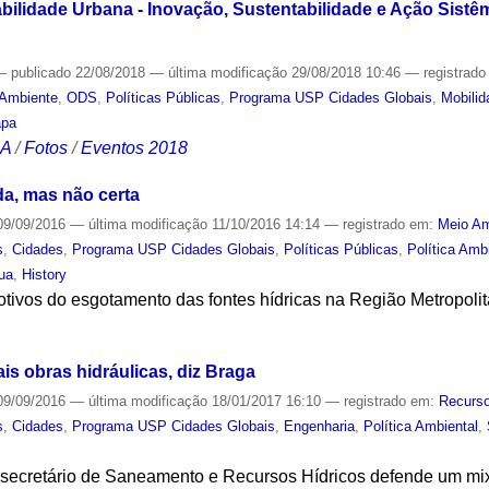
bilidade Urbana - Inovação, Sustentabilidade e Ação Sistêm
—
publicado
22/08/2018
—
última modificação
29/08/2018 10:46
— registrad
 Ambiente
,
ODS
,
Políticas Públicas
,
Programa USP Cidades Globais
,
Mobili
apa
CA
/
Fotos
/
Eventos 2018
da, mas não certa
9/09/2016
—
última modificação
11/10/2016 14:14
— registrado em:
Meio Am
s
,
Cidades
,
Programa USP Cidades Globais
,
Políticas Públicas
,
Política Amb
ua
,
History
otivos do esgotamento das fontes hídricas na Região Metropol
S
ais obras hidráulicas, diz Braga
9/09/2016
—
última modificação
18/01/2017 16:10
— registrado em:
Recurso
s
,
Cidades
,
Programa USP Cidades Globais
,
Engenharia
,
Política Ambiental
,
 secretário de Saneamento e Recursos Hídricos defende um mi