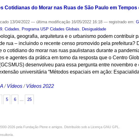
s Cotidianas do Morar nas Ruas de São Paulo em Tempos d
icado
13/04/2022
—
última modificação
16/05/2022 16:18
— registrado em:
G
19
,
Cidades
,
Programa USP Cidades Globais
,
Desigualdade
ologia, geografia, arquitetura e o urbanismo podem contribuir p
de rua – incluindo o recente censo promovido pela prefeitura?
 o cotidiano do morar nas ruas paulistanas durante a pandemi
es e agentes da prática em torno da resposta que o Centro Glo
 (GCSMUS) desenvolveu para essa pergunta entre novembro e 
extensão universitária “Métodos espaciais em ação: Espacialid
CA
/
Vídeos
/
Vídeos 2022
5
6
…
25
000-2026 pela
Fundação Plone
e amigos. Distribuído sob a
Licença GNU GPL
.
nsultoria
.