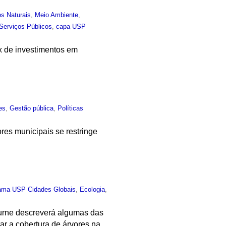
s Naturais
,
Meio Ambiente
,
Serviços Públicos
,
capa USP
x de investimentos em
es
,
Gestão pública
,
Políticas
es municipais se restringe
ama USP Cidades Globais
,
Ecologia
,
ourne descreverá algumas das
tar a cobertura de árvores na