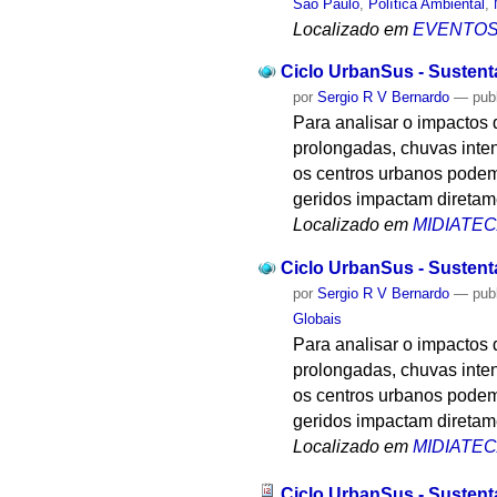
São Paulo
,
Política Ambiental
,
Localizado em
EVENTO
Ciclo UrbanSus - Sustenta
por
Sergio R V Bernardo
—
pub
Para analisar o impactos
prolongadas, chuvas inten
os centros urbanos podem
geridos impactam diretam
Localizado em
MIDIATE
Ciclo UrbanSus - Sustenta
por
Sergio R V Bernardo
—
pub
Globais
Para analisar o impactos
prolongadas, chuvas inten
os centros urbanos podem
geridos impactam diretam
Localizado em
MIDIATE
Ciclo UrbanSus - Sustent