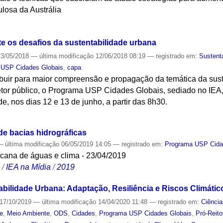
losa da Austrália
S
te os desafios da sustentabilidade urbana
3/05/2018
—
última modificação
12/06/2018 08:19
— registrado em:
Sustent
 USP Cidades Globais
,
capa
ibuir para maior compreensão e propagação da temática da sust
tor público, o Programa USP Cidades Globais, sediado no IEA
e, nos dias 12 e 13 de junho, a partir das 8h30.
S
de bacias hidrográficas
—
última modificação
06/05/2019 14:05
— registrado em:
Programa USP Cida
cana de águas e clima - 23/04/2019
S
/
IEA na Mídia
/
2019
abilidade Urbana: Adaptação, Resiliência e Riscos Climátic
17/10/2019
—
última modificação
14/04/2020 11:48
— registrado em:
Ciência
de
,
Meio Ambiente
,
ODS
,
Cidades
,
Programa USP Cidades Globais
,
Pró-Reito