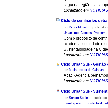
segunda região mais popu
Localizado em
NOTÍCIA
Ciclo de seminários deba
por
Victor Matioli
—
publicado
2
Urbanismo
,
Cidades
,
Programa
Com o propósito de contr
academia, sociedade e se
Sustentabilidade na Cidad
Localizado em
NOTÍCIA
Ciclo UrbanSus - Gestão 
por
Maria Leonor de Calasans
Apac - Agência pernambu
Localizado em
NOTÍCIA
Ciclo UrbanSus - Sustent
por
Sandra Sedini
—
publicado
Evento público
,
Sustentabilida