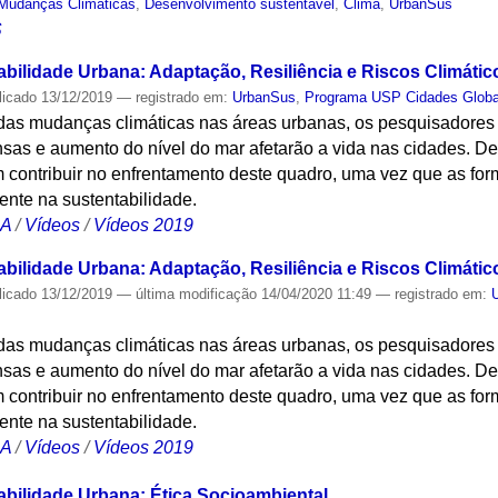
Mudanças Climáticas
,
Desenvolvimento sustentável
,
Clima
,
UrbanSus
S
bilidade Urbana: Adaptação, Resiliência e Riscos Climático
licado
13/12/2019
— registrado em:
UrbanSus
,
Programa USP Cidades Globa
 das mudanças climáticas nas áreas urbanas, os pesquisadore
sas e aumento do nível do mar afetarão a vida nas cidades. De
 contribuir no enfrentamento deste quadro, uma vez que as fo
ente na sustentabilidade.
CA
/
Vídeos
/
Vídeos 2019
bilidade Urbana: Adaptação, Resiliência e Riscos Climático
licado
13/12/2019
—
última modificação
14/04/2020 11:49
— registrado em:
 das mudanças climáticas nas áreas urbanas, os pesquisadore
sas e aumento do nível do mar afetarão a vida nas cidades. De
 contribuir no enfrentamento deste quadro, uma vez que as fo
ente na sustentabilidade.
CA
/
Vídeos
/
Vídeos 2019
abilidade Urbana: Ética Socioambiental