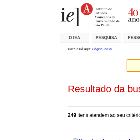
Ir
Ferramentas
Seções
para
Pessoais
o
conteúdo.
|
Ir
para
a
O IEA
PESQUISA
PESS
navegação
Você está aqui:
Página Inicial
Resultado da bu
249
itens atendem ao seu critéri