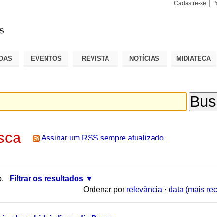
Cadastre-se
Busca
Busca
Avançad
OAS
EVENTOS
REVISTA
NOTÍCIAS
MIDIATECA
sca
Assinar um RSS sempre atualizado.
o.
Filtrar os resultados
Ordenar por
relevância
·
data (mais rec