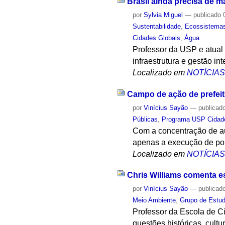
Brasil ainda precisa de m
por
Sylvia Miguel
—
publicado
0
Sustentabilidade
,
Ecossistema
Cidades Globais
,
Água
Professor da USP e atual
infraestrutura e gestão in
Localizado em
NOTÍCIA
Campo de ação de prefeito
por
Vinícius Sayão
—
publicad
Públicas
,
Programa USP Cidad
Com a concentração de au
apenas a execução de polí
Localizado em
NOTÍCIA
Chris Williams comenta e
por
Vinícius Sayão
—
publicad
Meio Ambiente
,
Grupo de Estud
Professor da Escola de C
questões históricas, cult