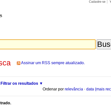
Cadastre-se
Busca
Busca
Avançad
sca
Assinar um RSS sempre atualizado.
Filtrar os resultados
Ordenar por
relevância
·
data (mais rec
trado.