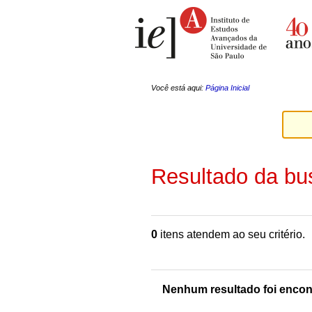
Ir
Ferramentas
para
Pessoais
o
conteúdo.
|
Ir
para
a
Você está aqui:
Página Inicial
navegação
Resultado da bu
0
itens atendem ao seu critério.
Nenhum resultado foi encon