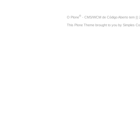
®
O
Plone
- CMS/WCM de Código Aberto
tem
©
2
This Plone Theme brought to you by
Simples Co