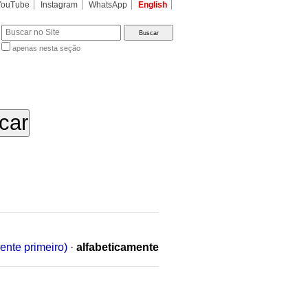
YouTube
Instagram
WhatsApp
English
apenas nesta seção
a…
ente primeiro)
·
alfabeticamente