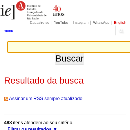
Ir
Ferramentas
Seções
para
Pessoais
o
conteúdo.
|
Cadastre-se
YouTube
Instagram
WhatsApp
English
Ir
para
menu
a
navegação
Resultado da busca
Assinar um RSS sempre atualizado.
483
itens atendem ao seu critério.
Filtrar os resultados