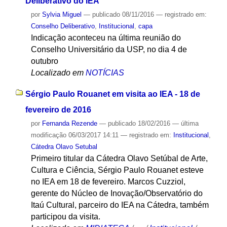
Deliberativo do IEA
por
Sylvia Miguel
—
publicado
08/11/2016
— registrado em:
Conselho Deliberativo
,
Institucional
,
capa
Indicação aconteceu na última reunião do
Conselho Universitário da USP, no dia 4 de
outubro
Localizado em
NOTÍCIAS
Sérgio Paulo Rouanet em visita ao IEA - 18 de
fevereiro de 2016
por
Fernanda Rezende
—
publicado
18/02/2016
—
última
modificação
06/03/2017 14:11
— registrado em:
Institucional
,
Cátedra Olavo Setubal
Primeiro titular da Cátedra Olavo Setúbal de Arte,
Cultura e Ciência, Sérgio Paulo Rouanet esteve
no IEA em 18 de fevereiro. Marcos Cuzziol,
gerente do Núcleo de Inovação/Observatório do
Itaú Cultural, parceiro do IEA na Cátedra, também
participou da visita.