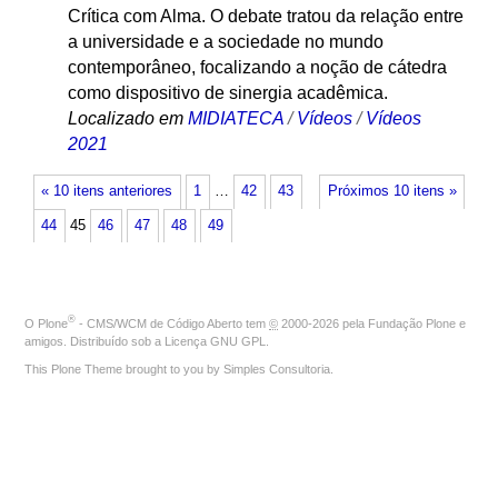
Crítica com Alma. O debate tratou da relação entre
a universidade e a sociedade no mundo
contemporâneo, focalizando a noção de cátedra
como dispositivo de sinergia acadêmica.
Localizado em
MIDIATECA
/
Vídeos
/
Vídeos
2021
« 10 itens anteriores
1
…
42
43
Próximos 10 itens »
44
45
46
47
48
49
®
O
Plone
- CMS/WCM de Código Aberto
tem
©
2000-2026 pela
Fundação Plone
e
amigos. Distribuído sob a
Licença GNU GPL
.
This Plone Theme brought to you by
Simples Consultoria
.