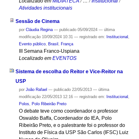
Localizado em
MIDIATECA
/
…
/
Institucional
/
Atividades institucionais
Sessão de Cinema
por
Cláudia Regina
—
publicado
05/09/2024
—
última
modificação
10/09/2024 10:31
— registrado em:
Institucional
,
Evento público
,
Brasil
,
França
III Semana Franco-Uspiana
Localizado em
EVENTOS
Sistema de escolha do Reitor e Vice-Reitor na
USP
por
João Rafael
—
publicado
22/05/2013
—
última
modificação
22/05/2013 12:16
— registrado em:
Institucional
,
Polos
,
Polo Ribeirão Preto
O debate teve como coordenador o professor
Oswaldo Baffa, Coordenador do IEA, Polo
Ribeirão Preto, e o palestrante foi o professor do
Instituto de Física da USP São Carlos (IFSC) Luiz