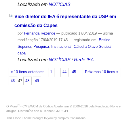
Localizado em
NOTÍCIAS
Vice-diretor do IEA é representante da USP em
comissão da Capes
por
Fernanda Rezende
—
publicado
17/04/2019
—
última
modificação
17/04/2019 17:43
— registrado em:
Ensino
Superior
,
Pesquisa
,
Institucional
,
Cátedra Olavo Setubal
,
capa
Localizado em
NOTÍCIAS
/
Rede IEA
« 10 itens anteriores
1
…
44
45
Próximos 10 itens »
46
47
48
49
®
O
Plone
- CMS/WCM de Código Aberto
tem
©
2000-2026 pela
Fundação Plone
e
amigos. Distribuído sob a
Licença GNU GPL
.
This Plone Theme brought to you by
Simples Consultoria
.