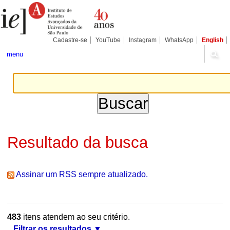
Ir
Ferramentas
Seções
para
Pessoais
o
conteúdo.
|
Cadastre-se
YouTube
Instagram
WhatsApp
English
Ir
para
menu
a
navegação
Resultado da busca
Assinar um RSS sempre atualizado.
483
itens atendem ao seu critério.
Filtrar os resultados