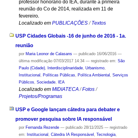
professor honorário do IEA, durante a primeira
reunião do Co de 2014, realizada em 11 de
fevereiro.
Localizado em
PUBLICAÇÕES
/
Textos
USP Cidades Globais -16 de junho de 2016 - 1a.
reunião
por
Maria Leonor de Calasans
—
publicado
16/06/2016
—
última modificação
07/03/2017 14:34
— registrado em:
São
Paulo (Cidade)
,
Interdisciplinaridade
,
Urbanismo
,
Institucional
,
Políticas Públicas
,
Política Ambiental
,
Serviços
Públicos
,
Sociedade
,
IEA
Localizado em
MIDIATECA
/
Fotos
/
Projetos/Programas
USP e Google lançam cátedra para debater e
promover pesquisa sobre IA responsável
por
Fernanda Rezende
—
publicado
28/11/2025
— registrado
em:
Institucional
,
Cátedra IA Responsável
,
Tecnologia
,