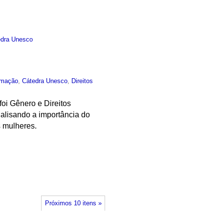
edra Unesco
rmação
,
Cátedra Unesco
,
Direitos
oi Gênero e Direitos
nalisando a importância do
s mulheres.
Próximos 10 itens »