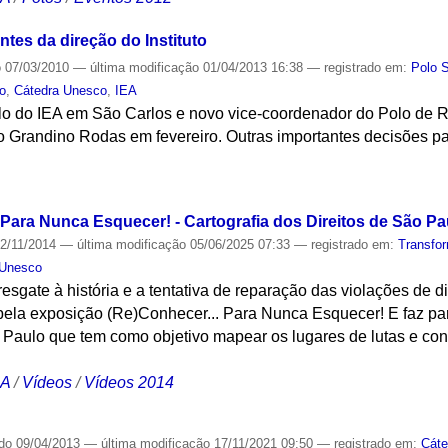
tes da direção do Instituto
o
07/03/2010
—
última modificação
01/04/2013 16:38
— registrado em:
Polo 
to
,
Cátedra Unesco
,
IEA
 do IEA em São Carlos e novo vice-coordenador do Polo de Ri
o Grandino Rodas em fevereiro. Outras importantes decisões p
S
ara Nunca Esquecer! - Cartografia dos Direitos de São Pa
2/11/2014
—
última modificação
05/06/2025 07:33
— registrado em:
Transfo
 Unesco
resgate à história e a tentativa de reparação das violações de 
l pela exposição (Re)Conhecer... Para Nunca Esquecer! E faz par
Paulo que tem como objetivo mapear os lugares de lutas e conq
CA
/
Vídeos
/
Vídeos 2014
ado
09/04/2013
—
última modificação
17/11/2021 09:50
— registrado em:
Cáte