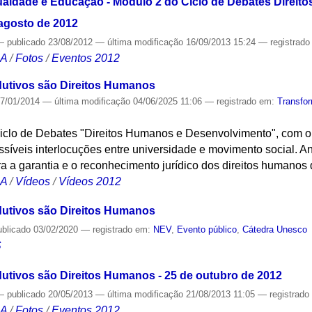
aldade e Educação - Módulo 2 do Ciclo de Debates Direit
agosto de 2012
—
publicado
23/08/2012
—
última modificação
16/09/2013 15:24
— registrad
CA
/
Fotos
/
Eventos 2012
dutivos são Direitos Humanos
7/01/2014
—
última modificação
04/06/2025 11:06
— registrado em:
Transfo
Ciclo de Debates "Direitos Humanos e Desenvolvimento", com o
síveis interlocuções entre universidade e movimento social. A
a a garantia e o reconhecimento jurídico dos direitos humanos
CA
/
Vídeos
/
Vídeos 2012
dutivos são Direitos Humanos
ublicado
03/02/2020
— registrado em:
NEV
,
Evento público
,
Cátedra Unesco
S
dutivos são Direitos Humanos - 25 de outubro de 2012
—
publicado
20/05/2013
—
última modificação
21/08/2013 11:05
— registrad
CA
/
Fotos
/
Eventos 2012