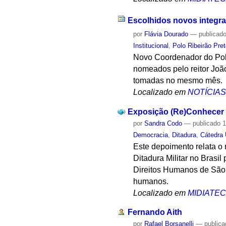
Escolhidos novos integran
por
Flávia Dourado
—
publicad
Institucional
,
Polo Ribeirão Pre
Novo Coordenador do Polo
nomeados pelo reitor Joã
tomadas no mesmo mês.
Localizado em
NOTÍCIA
Exposição (Re)Conhecer P
por
Sandra Codo
—
publicado
1
Democracia
,
Ditadura
,
Cátedra
Este depoimento relata o 
Ditadura Militar no Brasi
Direitos Humanos de São 
humanos.
Localizado em
MIDIATE
Fernando Aith
por
Rafael Borsanelli
—
public