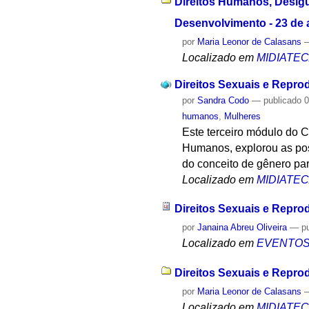
Direitos Humanos, Desigu
Desenvolvimento - 23 de 
por
Maria Leonor de Calasans
Localizado em
MIDIATE
Direitos Sexuais e Repro
por
Sandra Codo
—
publicado
0
humanos
,
Mulheres
Este terceiro módulo do 
Humanos, explorou as pos
do conceito de gênero par
Localizado em
MIDIATE
Direitos Sexuais e Repro
por
Janaina Abreu Oliveira
—
p
Localizado em
EVENTO
Direitos Sexuais e Repro
por
Maria Leonor de Calasans
Localizado em
MIDIATE