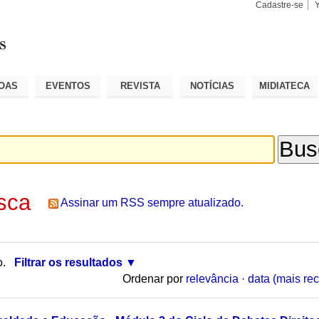
Cadastre-se
Busca
Busca
Avançad
OAS
EVENTOS
REVISTA
NOTÍCIAS
MIDIATECA
sca
Assinar um RSS sempre atualizado.
o.
Filtrar os resultados
Ordenar por
relevância
·
data (mais rec