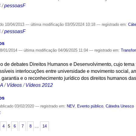
S
/
pessoasF
ado
10/04/2013
—
última modificação
03/05/2024 10:18
— registrado em:
Cát
S
/
pessoasF
os
8/01/2014
—
última modificação
04/06/2025 11:04
— registrado em:
Transfo
lo de debates Direitos Humanos e Desenvolvimento, cujo tema f
síveis interlocuções entre universidade e movimento social, a
 garantia e o reconhecimento jurídico dos direitos humanos da
CA
/
Vídeos
/
Vídeos 2012
os
ublicado
03/02/2020
— registrado em:
NEV
,
Evento público
,
Cátedra Unesco
S
4
5
6
7
8
…
14