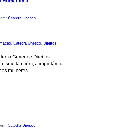
os Humanos e
o em:
Cátedra Unesco
rmação
,
Cátedra Unesco
,
Direitos
 tema Gênero e Direitos
nalisou, também, a importância
 das mulheres.
o em:
Cátedra Unesco