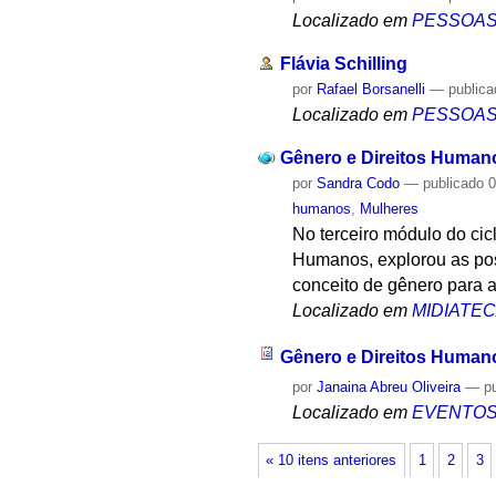
Localizado em
PESSOA
Flávia Schilling
por
Rafael Borsanelli
—
public
Localizado em
PESSOA
Gênero e Direitos Human
por
Sandra Codo
—
publicado
0
humanos
,
Mulheres
No terceiro módulo do cic
Humanos, explorou as pos
conceito de gênero para a
Localizado em
MIDIATE
Gênero e Direitos Human
por
Janaina Abreu Oliveira
—
p
Localizado em
EVENTO
« 10 itens anteriores
1
2
3