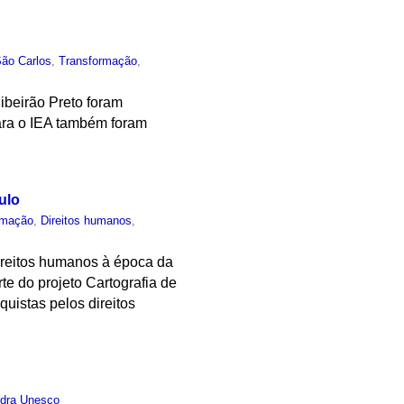
São Carlos
,
Transformação
,
beirão Preto foram
ara o IEA também foram
ulo
rmação
,
Direitos humanos
,
direitos humanos à época da
te do projeto Cartografia de
uistas pelos direitos
dra Unesco