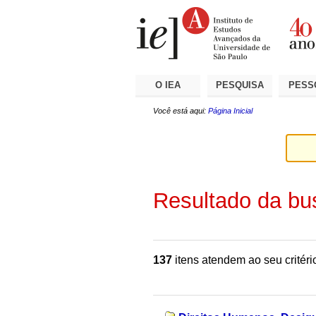
Ir
Ferramentas
Seções
para
Pessoais
o
conteúdo.
|
Ir
para
a
O IEA
PESQUISA
PESS
navegação
Você está aqui:
Página Inicial
Resultado da bu
137
itens atendem ao seu critéri