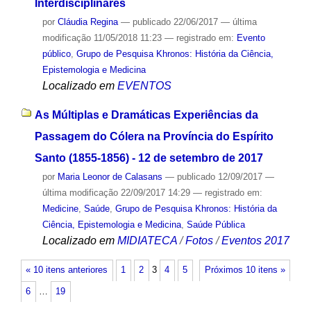
Interdisciplinares
por
Cláudia Regina
—
publicado
22/06/2017
—
última
modificação
11/05/2018 11:23
— registrado em:
Evento
público
,
Grupo de Pesquisa Khronos: História da Ciência,
Epistemologia e Medicina
Localizado em
EVENTOS
As Múltiplas e Dramáticas Experiências da
Passagem do Cólera na Província do Espírito
Santo (1855-1856) - 12 de setembro de 2017
por
Maria Leonor de Calasans
—
publicado
12/09/2017
—
última modificação
22/09/2017 14:29
— registrado em:
Medicine
,
Saúde
,
Grupo de Pesquisa Khronos: História da
Ciência, Epistemologia e Medicina
,
Saúde Pública
Localizado em
MIDIATECA
/
Fotos
/
Eventos 2017
« 10 itens anteriores
1
2
3
4
5
Próximos 10 itens »
6
…
19