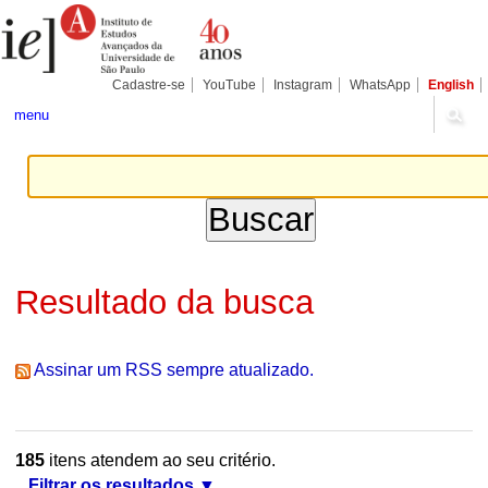
Ir
Ferramentas
Seções
para
Pessoais
o
conteúdo.
|
Cadastre-se
YouTube
Instagram
WhatsApp
English
Ir
para
menu
a
navegação
Resultado da busca
Assinar um RSS sempre atualizado.
185
itens atendem ao seu critério.
Filtrar os resultados