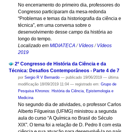
No encerramento do primeiro dia, professores do
Congresso participaram da mesa-redonda
“Problemas e temas da historiografia da ciência e
técnica”, em uma conversa sobre o
desenvolvimento desse campo da história ao
longo do tempo.
Localizado em
MIDIATECA
/
Vídeos
/
Vídeos
2019
2º Congresso de História da Ciência e da
Técnica: Desafios Contemporâneos - Parte 4 de 7
por
Sergio R V Bernardo
—
publicado
19/06/2019
—
última
modificação
18/09/2019 11:04
— registrado em:
Grupo de
Pesquisa Khronos: História da Ciência, Epistemologia e
Medicina
No segundo dia de atividades, o professor Carlos
Alberto Filgueiras (UFMG) ministrou a segunda
aula do curso “A Química no Brasil do Século
XIX”. O tema foi a relação de D. Pedro II com esta
ciência e sua atuação para desenvolvê-la no país.